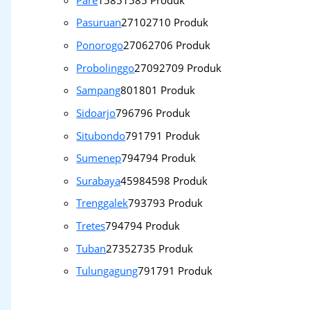
Pasuruan
2710
2710 Produk
Ponorogo
2706
2706 Produk
Probolinggo
2709
2709 Produk
Sampang
801
801 Produk
Sidoarjo
796
796 Produk
Situbondo
791
791 Produk
Sumenep
794
794 Produk
Surabaya
4598
4598 Produk
Trenggalek
793
793 Produk
Tretes
794
794 Produk
Tuban
2735
2735 Produk
Tulungagung
791
791 Produk