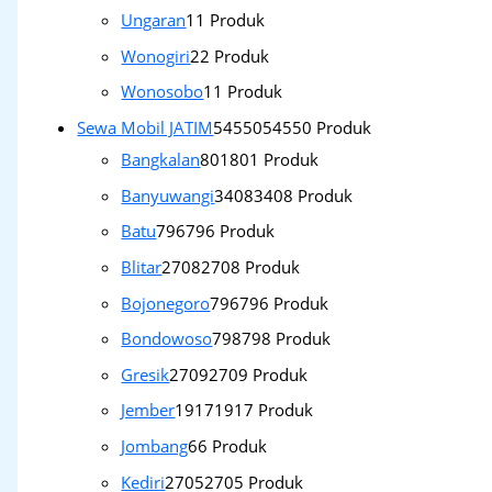
Ungaran
1
1 Produk
Wonogiri
2
2 Produk
Wonosobo
1
1 Produk
Sewa Mobil JATIM
54550
54550 Produk
Bangkalan
801
801 Produk
Banyuwangi
3408
3408 Produk
Batu
796
796 Produk
Blitar
2708
2708 Produk
Bojonegoro
796
796 Produk
Bondowoso
798
798 Produk
Gresik
2709
2709 Produk
Jember
1917
1917 Produk
Jombang
6
6 Produk
Kediri
2705
2705 Produk