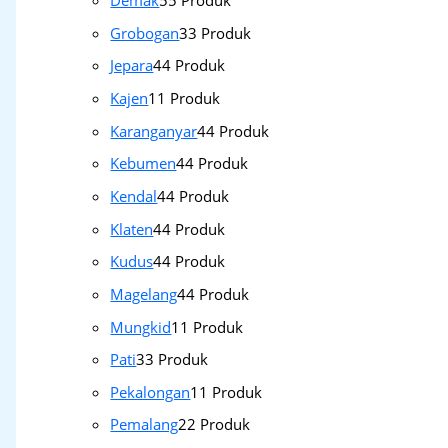
Demak
5
5 Produk
Grobogan
3
3 Produk
Jepara
4
4 Produk
Kajen
1
1 Produk
Karanganyar
4
4 Produk
Kebumen
4
4 Produk
Kendal
4
4 Produk
Klaten
4
4 Produk
Kudus
4
4 Produk
Magelang
4
4 Produk
Mungkid
1
1 Produk
Pati
3
3 Produk
Pekalongan
1
1 Produk
Pemalang
2
2 Produk