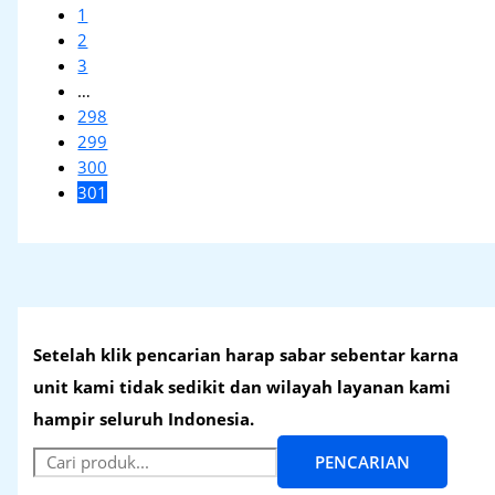
1
2
3
…
298
299
300
301
Setelah klik pencarian harap sabar sebentar karna
unit kami tidak sedikit dan wilayah layanan kami
hampir seluruh Indonesia.
PENCARIAN