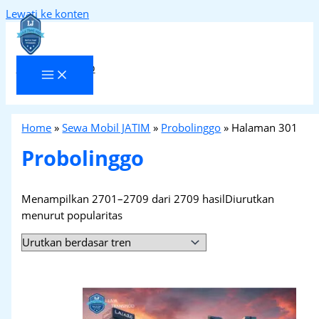
Lewati ke konten
Laja Transindo
Home
»
Sewa Mobil JATIM
»
Probolinggo
»
Halaman 301
Probolinggo
Menampilkan 2701–2709 dari 2709 hasil
Diurutkan
menurut popularitas