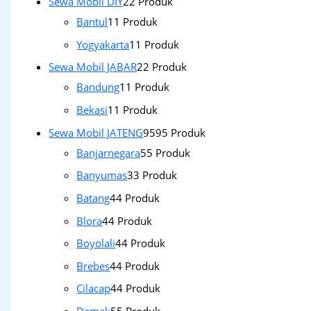
Sewa Mobil DIY
2
2 Produk
Bantul
1
1 Produk
Yogyakarta
1
1 Produk
Sewa Mobil JABAR
2
2 Produk
Bandung
1
1 Produk
Bekasi
1
1 Produk
Sewa Mobil JATENG
95
95 Produk
Banjarnegara
5
5 Produk
Banyumas
3
3 Produk
Batang
4
4 Produk
Blora
4
4 Produk
Boyolali
4
4 Produk
Brebes
4
4 Produk
Cilacap
4
4 Produk