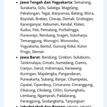
Jawa Tengah dan Yogyakarta
:
Semarang,
Surakarta, Solo, Salatiga, Magelang,
Pekalongan, Tegal, Banyumas, Batang, Blora,
Boyolali, Brebes, Cilacap, Demak, Grobogan,
Karanganyar, Kebumen, Kendal, Klaten,
Kudus, Pati, Pemalang, Purbalingga,
Purworejo, Rembang, Sragen, Sukoharjo,
Temanggung, Wonogiri, Wonosobo,
Yogyakarta, Bantul, Gunung Kidul, Kulon
Progo, Sleman
Jawa Barat
:
Bandung, Cirebon, Sukabumi,
Tasikmalaya, Cimahi, Sumedang, Ciamis,
Cianjur, Garut, Indramayu, Karawang,
Kuningan, Majalengka, Pangandaran,
Purwakarta, Subang, Banjar, Cihampelas,
Cipatat, Cipandeuy, Cimarame, Cimanggung,
Cikacung, Cikidang, Cililin, Gununghalu,
Lembang, Ngamprah, Padalarang,
Parangpong, Sindangkerta, Tanjungsari
Jabodetabek dan Banten
:
Jakarta, Jakarta