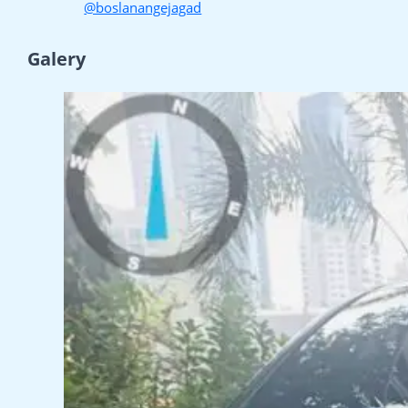
@boslanangejagad
Galery