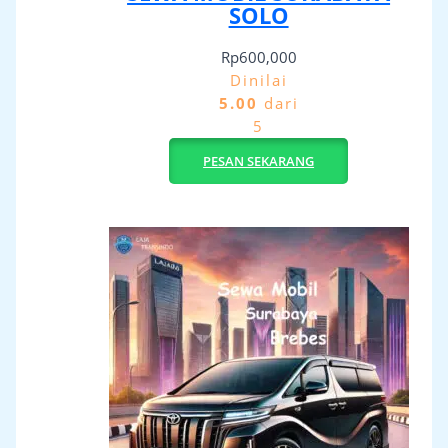
SOLO
Rp
600,000
Dinilai
5.00
dari
5
PESAN SEKARANG