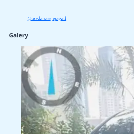
@boslanangejagad
Galery