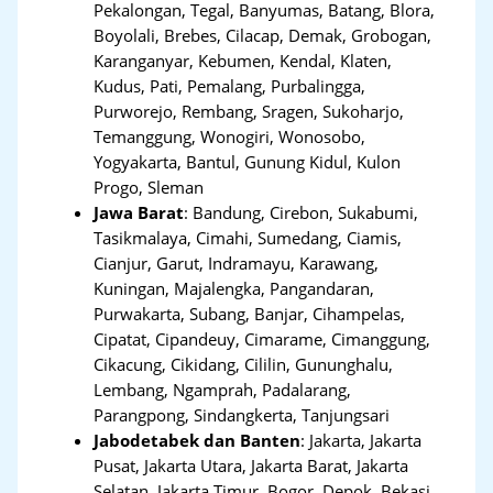
Pekalongan, Tegal, Banyumas, Batang, Blora,
Boyolali, Brebes, Cilacap, Demak, Grobogan,
Karanganyar, Kebumen, Kendal, Klaten,
Kudus, Pati, Pemalang, Purbalingga,
Purworejo, Rembang, Sragen, Sukoharjo,
Temanggung, Wonogiri, Wonosobo,
Yogyakarta, Bantul, Gunung Kidul, Kulon
Progo, Sleman
Jawa Barat
:
Bandung, Cirebon, Sukabumi,
Tasikmalaya, Cimahi, Sumedang, Ciamis,
Cianjur, Garut, Indramayu, Karawang,
Kuningan, Majalengka, Pangandaran,
Purwakarta, Subang, Banjar, Cihampelas,
Cipatat, Cipandeuy, Cimarame, Cimanggung,
Cikacung, Cikidang, Cililin, Gununghalu,
Lembang, Ngamprah, Padalarang,
Parangpong, Sindangkerta, Tanjungsari
Jabodetabek dan Banten
:
Jakarta, Jakarta
Pusat, Jakarta Utara, Jakarta Barat, Jakarta
Selatan, Jakarta Timur, Bogor, Depok, Bekasi,