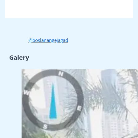
@boslanangejagad
Galery