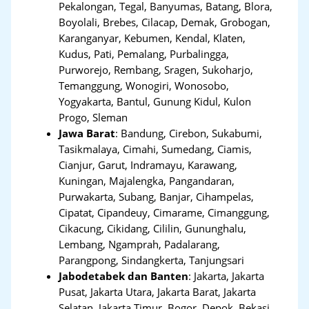
Pekalongan, Tegal, Banyumas, Batang, Blora,
Boyolali, Brebes, Cilacap, Demak, Grobogan,
Karanganyar, Kebumen, Kendal, Klaten,
Kudus, Pati, Pemalang, Purbalingga,
Purworejo, Rembang, Sragen, Sukoharjo,
Temanggung, Wonogiri, Wonosobo,
Yogyakarta, Bantul, Gunung Kidul, Kulon
Progo, Sleman
Jawa Barat
:
Bandung, Cirebon, Sukabumi,
Tasikmalaya, Cimahi, Sumedang, Ciamis,
Cianjur, Garut, Indramayu, Karawang,
Kuningan, Majalengka, Pangandaran,
Purwakarta, Subang, Banjar, Cihampelas,
Cipatat, Cipandeuy, Cimarame, Cimanggung,
Cikacung, Cikidang, Cililin, Gununghalu,
Lembang, Ngamprah, Padalarang,
Parangpong, Sindangkerta, Tanjungsari
Jabodetabek dan Banten
:
Jakarta, Jakarta
Pusat, Jakarta Utara, Jakarta Barat, Jakarta
Selatan, Jakarta Timur, Bogor, Depok, Bekasi,