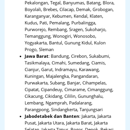
Pekalongan, Tegal, Banyumas, Batang, Blora,
Boyolali, Brebes, Cilacap, Demak, Grobogan,
Karanganyar, Kebumen, Kendal, Klaten,
Kudus, Pati, Pemalang, Purbalingga,
Purworejo, Rembang, Sragen, Sukoharjo,
Temanggung, Wonogiri, Wonosobo,
Yogyakarta, Bantul, Gunung Kidul, Kulon
Progo, Sleman
Jawa Barat
:
Bandung, Cirebon, Sukabumi,
Tasikmalaya, Cimahi, Sumedang, Ciamis,
Cianjur, Garut, Indramayu, Karawang,
Kuningan, Majalengka, Pangandaran,
Purwakarta, Subang, Banjar, Cihampelas,
Cipatat, Cipandeuy, Cimarame, Cimanggung,
Cikacung, Cikidang, Cililin, Gununghalu,
Lembang, Ngamprah, Padalarang,
Parangpong, Sindangkerta, Tanjungsari
Jabodetabek dan Banten
:
Jakarta, Jakarta
Pusat, Jakarta Utara, Jakarta Barat, Jakarta
Selatan, Jakarta Timur, Bogor, Depok, Bekasi,