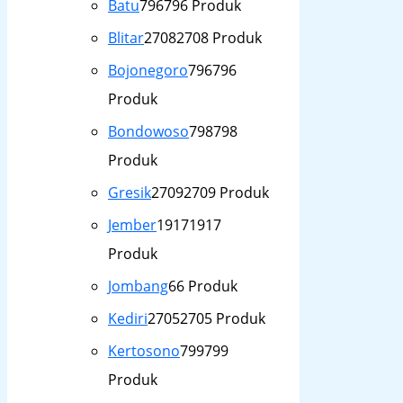
Batu
796
796 Produk
Blitar
2708
2708 Produk
Bojonegoro
796
796
Produk
Bondowoso
798
798
Produk
Gresik
2709
2709 Produk
Jember
1917
1917
Produk
Jombang
6
6 Produk
Kediri
2705
2705 Produk
Kertosono
799
799
Produk