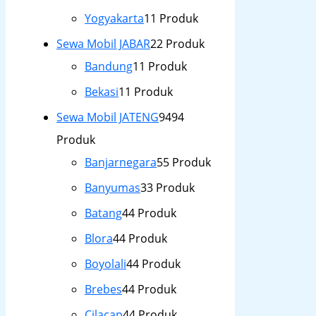
Yogyakarta
1
1 Produk
Sewa Mobil JABAR
2
2 Produk
Bandung
1
1 Produk
Bekasi
1
1 Produk
Sewa Mobil JATENG
94
94
Produk
Banjarnegara
5
5 Produk
Banyumas
3
3 Produk
Batang
4
4 Produk
Blora
4
4 Produk
Boyolali
4
4 Produk
Brebes
4
4 Produk
Cilacap
4
4 Produk