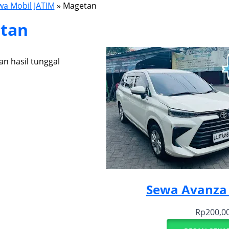
wa Mobil JATIM
»
Magetan
tan
n hasil tunggal
Sewa Avanza
Rp
200,0