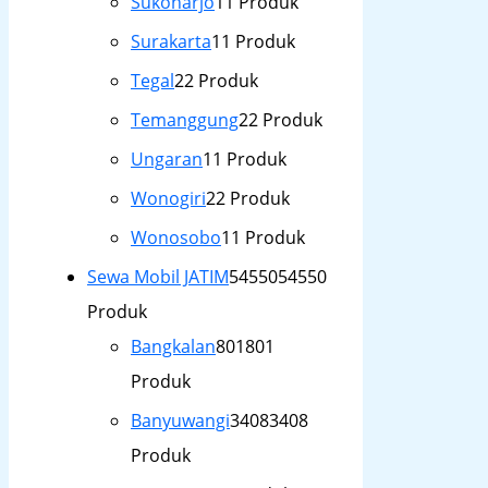
Sukoharjo
1
1 Produk
Surakarta
1
1 Produk
Tegal
2
2 Produk
Temanggung
2
2 Produk
Ungaran
1
1 Produk
Wonogiri
2
2 Produk
Wonosobo
1
1 Produk
Sewa Mobil JATIM
54550
54550
Produk
Bangkalan
801
801
Produk
Banyuwangi
3408
3408
Produk