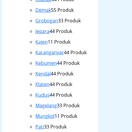
Demak
5
5 Produk
Grobogan
3
3 Produk
Jepara
4
4 Produk
Kajen
1
1 Produk
Karanganyar
4
4 Produk
Kebumen
4
4 Produk
Kendal
4
4 Produk
Klaten
4
4 Produk
Kudus
4
4 Produk
Magelang
3
3 Produk
Mungkid
1
1 Produk
Pati
3
3 Produk