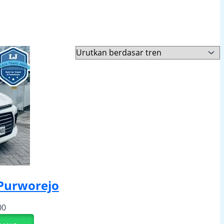
Purworejo
00