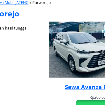
wa Mobil JATENG
»
Purworejo
orejo
n hasil tunggal
Sewa Avanza 
Rp
200,0