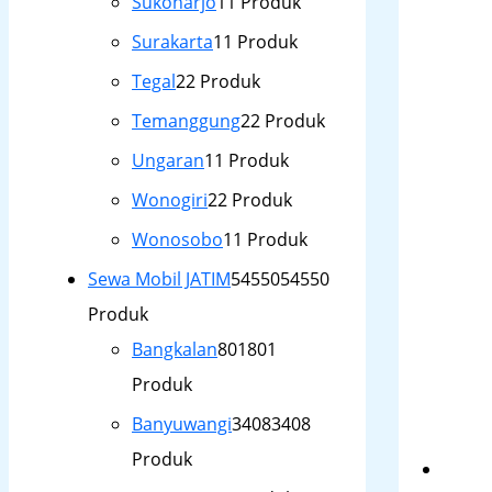
Sukoharjo
1
1 Produk
Surakarta
1
1 Produk
Tegal
2
2 Produk
Temanggung
2
2 Produk
Ungaran
1
1 Produk
Wonogiri
2
2 Produk
Wonosobo
1
1 Produk
Sewa Mobil JATIM
54550
54550
Produk
Bangkalan
801
801
Produk
Banyuwangi
3408
3408
Produk