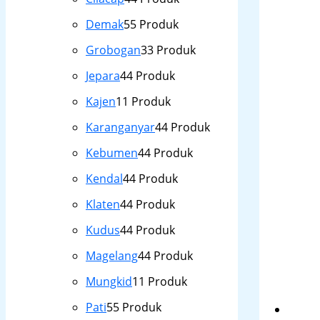
Demak
5
5 Produk
Grobogan
3
3 Produk
Jepara
4
4 Produk
Kajen
1
1 Produk
Karanganyar
4
4 Produk
Kebumen
4
4 Produk
Kendal
4
4 Produk
Klaten
4
4 Produk
Kudus
4
4 Produk
Magelang
4
4 Produk
Mungkid
1
1 Produk
Pati
5
5 Produk