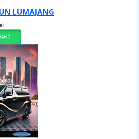
IUN LUMAJANG
00
RANG