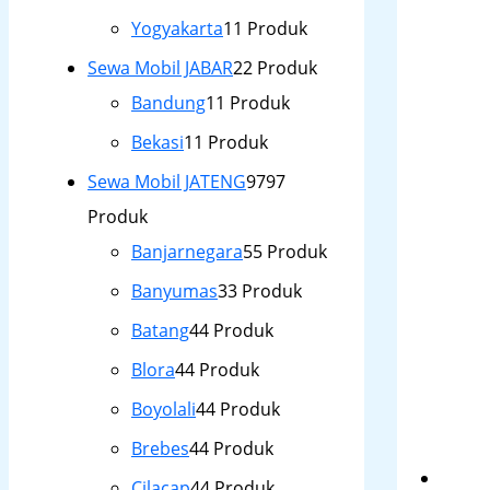
Yogyakarta
1
1 Produk
Sewa Mobil JABAR
2
2 Produk
Bandung
1
1 Produk
Bekasi
1
1 Produk
Sewa Mobil JATENG
97
97
Produk
Banjarnegara
5
5 Produk
Banyumas
3
3 Produk
Batang
4
4 Produk
Blora
4
4 Produk
Boyolali
4
4 Produk
Brebes
4
4 Produk
Cilacap
4
4 Produk