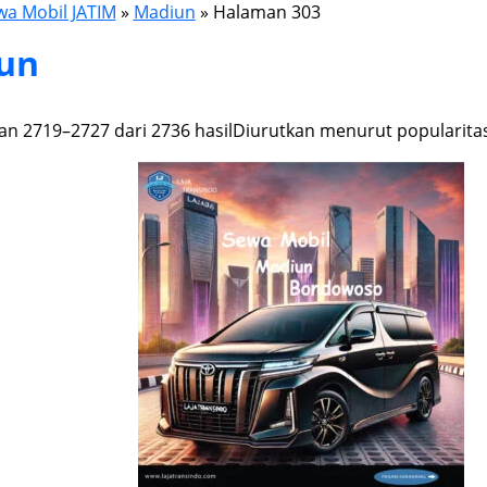
wa Mobil JATIM
»
Madiun
»
Halaman 303
un
n 2719–2727 dari 2736 hasil
Diurutkan menurut popularita