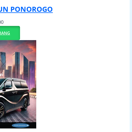
IUN PONOROGO
00
RANG