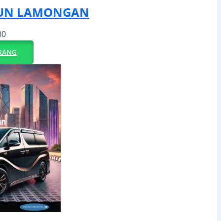
IUN LAMONGAN
00
RANG