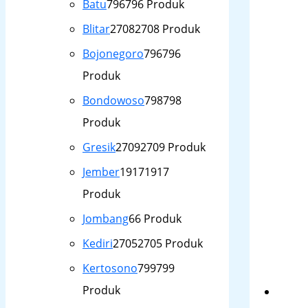
Batu
796
796 Produk
Blitar
2708
2708 Produk
Bojonegoro
796
796
Produk
Bondowoso
798
798
Produk
Gresik
2709
2709 Produk
Jember
1917
1917
Produk
Jombang
6
6 Produk
Kediri
2705
2705 Produk
Kertosono
799
799
Produk