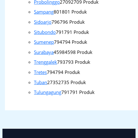
Probolinggo
2709
2709 Produk
Sampang
801
801 Produk
Sidoarjo
796
796 Produk
Situbondo
791
791 Produk
Sumenep
794
794 Produk
Surabaya
4598
4598 Produk
Trenggalek
793
793 Produk
Tretes
794
794 Produk
Tuban
2735
2735 Produk
Tulungagung
791
791 Produk