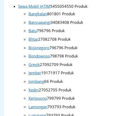
Sewa Mobil JATIM
54550
54550 Produk
Bangkalan
801
801 Produk
Banyuwangi
3408
3408 Produk
Batu
796
796 Produk
Blitar
2708
2708 Produk
Bojonegoro
796
796 Produk
Bondowoso
798
798 Produk
Gresik
2709
2709 Produk
Jember
1917
1917 Produk
Jombang
6
6 Produk
Kediri
2705
2705 Produk
Kertosono
799
799 Produk
Lamongan
793
793 Produk
Lumajang
793
793 Produk