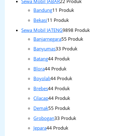
Sewa Mobil JABAR
2
2 Produk
Bandung
1
1 Produk
Bekasi
1
1 Produk
Sewa Mobil JATENG
98
98 Produk
Banjarnegara
5
5 Produk
Banyumas
3
3 Produk
Batang
4
4 Produk
Blora
4
4 Produk
Boyolali
4
4 Produk
Brebes
4
4 Produk
Cilacap
4
4 Produk
Demak
5
5 Produk
Grobogan
3
3 Produk
Jepara
4
4 Produk