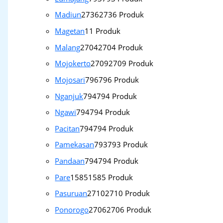
Madiun
2736
2736 Produk
Magetan
1
1 Produk
Malang
2704
2704 Produk
Mojokerto
2709
2709 Produk
Mojosari
796
796 Produk
Nganjuk
794
794 Produk
Ngawi
794
794 Produk
Pacitan
794
794 Produk
Pamekasan
793
793 Produk
Pandaan
794
794 Produk
Pare
1585
1585 Produk
Pasuruan
2710
2710 Produk
Ponorogo
2706
2706 Produk