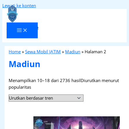
Lewati ke konten
Laja Transindo
Home
»
Sewa Mobil JATIM
»
Madiun
»
Halaman 2
Madiun
Menampilkan 10–18 dari 2736 hasil
Diurutkan menurut
popularitas