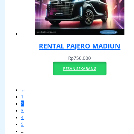
RENTAL PAJERO MADIUN
Rp
750,000
PESAN SEKARANG
←
1
2
3
4
5
…