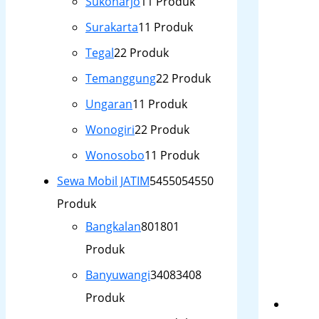
Sukoharjo
1
1 Produk
Surakarta
1
1 Produk
Tegal
2
2 Produk
Temanggung
2
2 Produk
Ungaran
1
1 Produk
Wonogiri
2
2 Produk
Wonosobo
1
1 Produk
Sewa Mobil JATIM
54550
54550
Produk
Bangkalan
801
801
Produk
Banyuwangi
3408
3408
Produk