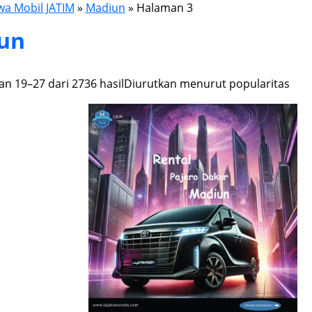
wa Mobil JATIM
»
Madiun
»
Halaman 3
un
n 19–27 dari 2736 hasil
Diurutkan menurut popularitas