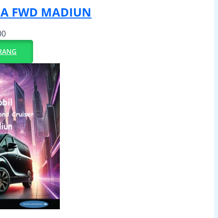
IA FWD MADIUN
00
RANG