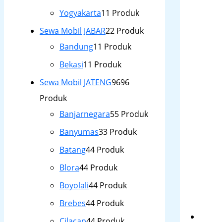
Yogyakarta
1
1 Produk
Sewa Mobil JABAR
2
2 Produk
Bandung
1
1 Produk
Bekasi
1
1 Produk
Sewa Mobil JATENG
96
96
Produk
Banjarnegara
5
5 Produk
Banyumas
3
3 Produk
Batang
4
4 Produk
Blora
4
4 Produk
Boyolali
4
4 Produk
Brebes
4
4 Produk
Cilacap
4
4 Produk