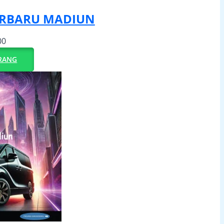
ERBARU MADIUN
00
RANG