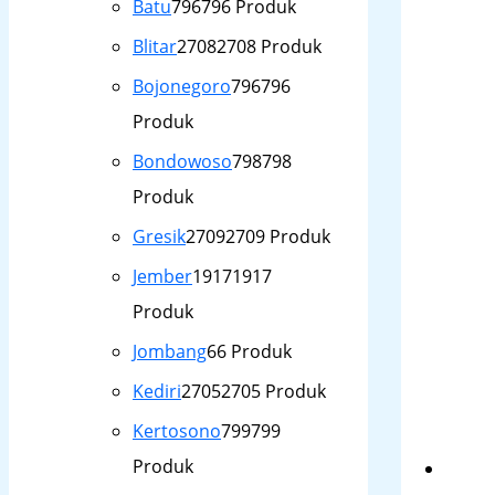
Batu
796
796 Produk
Blitar
2708
2708 Produk
Bojonegoro
796
796
Produk
Bondowoso
798
798
Produk
Gresik
2709
2709 Produk
Jember
1917
1917
Produk
Jombang
6
6 Produk
Kediri
2705
2705 Produk
Kertosono
799
799
Produk