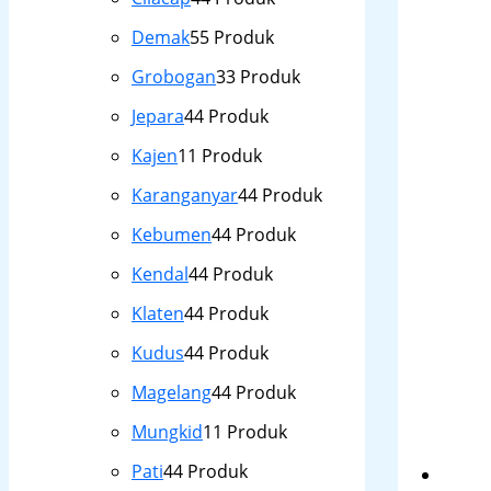
Demak
5
5 Produk
Grobogan
3
3 Produk
Jepara
4
4 Produk
Kajen
1
1 Produk
Karanganyar
4
4 Produk
Kebumen
4
4 Produk
Kendal
4
4 Produk
Klaten
4
4 Produk
Kudus
4
4 Produk
Magelang
4
4 Produk
Mungkid
1
1 Produk
Pati
4
4 Produk