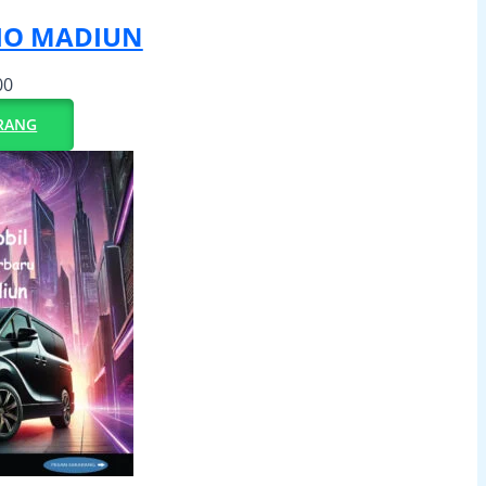
IO MADIUN
00
RANG