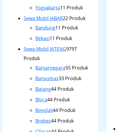
Yogyakarta
1
1 Produk
Sewa Mobil JABAR
2
2 Produk
Bandung
1
1 Produk
Bekasi
1
1 Produk
Sewa Mobil JATENG
97
97
Produk
Banjarnegara
5
5 Produk
Banyumas
3
3 Produk
Batang
4
4 Produk
Blora
4
4 Produk
Boyolali
4
4 Produk
Brebes
4
4 Produk
Cilacap
4
4 Produk