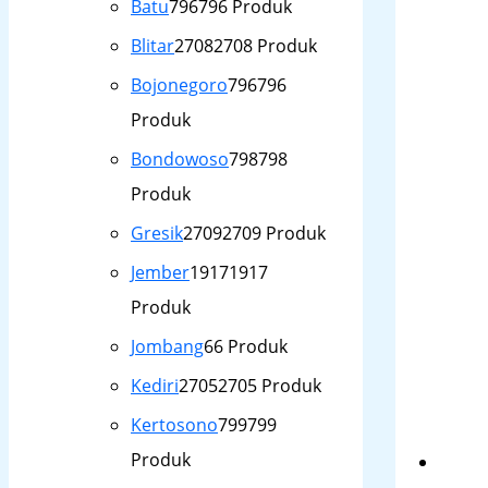
Batu
796
796 Produk
Blitar
2708
2708 Produk
Bojonegoro
796
796
Produk
Bondowoso
798
798
Produk
Gresik
2709
2709 Produk
Jember
1917
1917
Produk
Jombang
6
6 Produk
Kediri
2705
2705 Produk
Kertosono
799
799
Produk