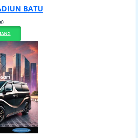
ADIUN BATU
00
RANG