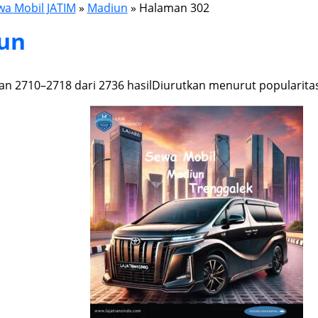
wa Mobil JATIM
»
Madiun
»
Halaman 302
un
n 2710–2718 dari 2736 hasil
Diurutkan menurut popularita