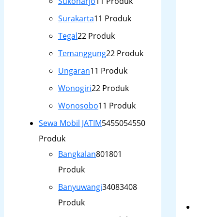
Sukoharjo
1
1 Produk
Surakarta
1
1 Produk
Tegal
2
2 Produk
Temanggung
2
2 Produk
Ungaran
1
1 Produk
Wonogiri
2
2 Produk
Wonosobo
1
1 Produk
Sewa Mobil JATIM
54550
54550
Produk
Bangkalan
801
801
Produk
Banyuwangi
3408
3408
Produk