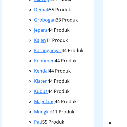
Demak
5
5 Produk
Grobogan
3
3 Produk
Jepara
4
4 Produk
Kajen
1
1 Produk
Karanganyar
4
4 Produk
Kebumen
4
4 Produk
Kendal
4
4 Produk
Klaten
4
4 Produk
Kudus
4
4 Produk
Magelang
4
4 Produk
Mungkid
1
1 Produk
Pati
5
5 Produk