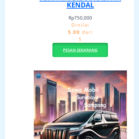
KENDAL
Rp
750,000
Dinilai
5.00
dari
5
PESAN SEKARANG