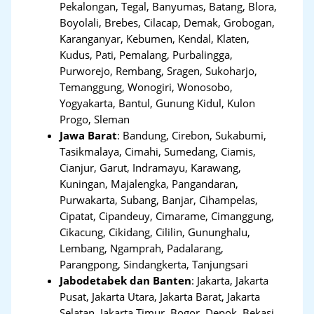
Pekalongan, Tegal, Banyumas, Batang, Blora,
Boyolali, Brebes, Cilacap, Demak, Grobogan,
Karanganyar, Kebumen, Kendal, Klaten,
Kudus, Pati, Pemalang, Purbalingga,
Purworejo, Rembang, Sragen, Sukoharjo,
Temanggung, Wonogiri, Wonosobo,
Yogyakarta, Bantul, Gunung Kidul, Kulon
Progo, Sleman
Jawa Barat
:
Bandung, Cirebon, Sukabumi,
Tasikmalaya, Cimahi, Sumedang, Ciamis,
Cianjur, Garut, Indramayu, Karawang,
Kuningan, Majalengka, Pangandaran,
Purwakarta, Subang, Banjar, Cihampelas,
Cipatat, Cipandeuy, Cimarame, Cimanggung,
Cikacung, Cikidang, Cililin, Gununghalu,
Lembang, Ngamprah, Padalarang,
Parangpong, Sindangkerta, Tanjungsari
Jabodetabek dan Banten
:
Jakarta, Jakarta
Pusat, Jakarta Utara, Jakarta Barat, Jakarta
Selatan, Jakarta Timur, Bogor, Depok, Bekasi,