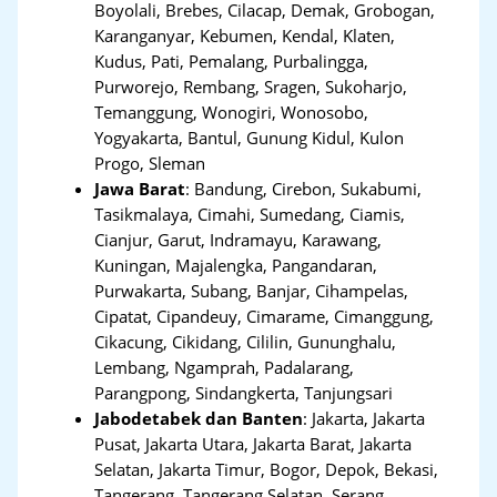
Boyolali, Brebes, Cilacap, Demak, Grobogan,
Karanganyar, Kebumen, Kendal, Klaten,
Kudus, Pati, Pemalang, Purbalingga,
Purworejo, Rembang, Sragen, Sukoharjo,
Temanggung, Wonogiri, Wonosobo,
Yogyakarta, Bantul, Gunung Kidul, Kulon
Progo, Sleman
Jawa Barat
:
Bandung, Cirebon, Sukabumi,
Tasikmalaya, Cimahi, Sumedang, Ciamis,
Cianjur, Garut, Indramayu, Karawang,
Kuningan, Majalengka, Pangandaran,
Purwakarta, Subang, Banjar, Cihampelas,
Cipatat, Cipandeuy, Cimarame, Cimanggung,
Cikacung, Cikidang, Cililin, Gununghalu,
Lembang, Ngamprah, Padalarang,
Parangpong, Sindangkerta, Tanjungsari
Jabodetabek dan Banten
:
Jakarta, Jakarta
Pusat, Jakarta Utara, Jakarta Barat, Jakarta
Selatan, Jakarta Timur, Bogor, Depok, Bekasi,
Tangerang
,
Tangerang Selatan, Serang,