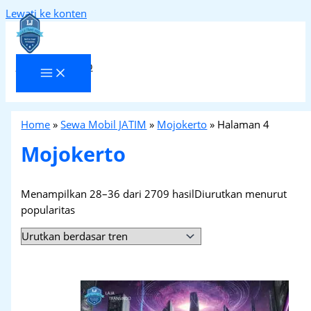
Lewati ke konten
Laja Transindo
Home
»
Sewa Mobil JATIM
»
Mojokerto
»
Halaman 4
Mojokerto
Menampilkan 28–36 dari 2709 hasil
Diurutkan menurut
popularitas