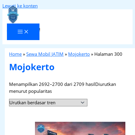
Lewati ke konten
Laja Transindo
Home
»
Sewa Mobil JATIM
»
Mojokerto
»
Halaman 300
Mojokerto
Menampilkan 2692–2700 dari 2709 hasil
Diurutkan
menurut popularitas