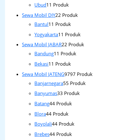
Ubud
1
1 Produk
Sewa Mobil DIY
2
2 Produk
Bantul
1
1 Produk
Yogyakarta
1
1 Produk
Sewa Mobil JABAR
2
2 Produk
Bandung
1
1 Produk
Bekasi
1
1 Produk
Sewa Mobil JATENG
97
97 Produk
Banjarnegara
5
5 Produk
Banyumas
3
3 Produk
Batang
4
4 Produk
Blora
4
4 Produk
Boyolali
4
4 Produk
Brebes
4
4 Produk