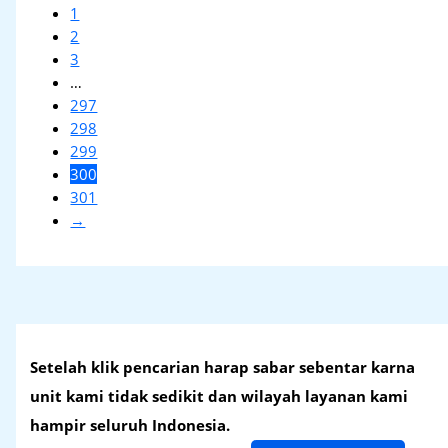
1
2
3
…
297
298
299
300
301
→
Setelah klik pencarian harap sabar sebentar karna
unit kami tidak sedikit dan wilayah layanan kami
hampir seluruh Indonesia.