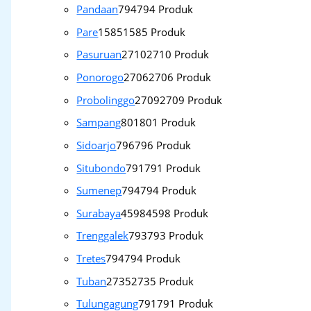
Pandaan
794
794 Produk
Pare
1585
1585 Produk
Pasuruan
2710
2710 Produk
Ponorogo
2706
2706 Produk
Probolinggo
2709
2709 Produk
Sampang
801
801 Produk
Sidoarjo
796
796 Produk
Situbondo
791
791 Produk
Sumenep
794
794 Produk
Surabaya
4598
4598 Produk
Trenggalek
793
793 Produk
Tretes
794
794 Produk
Tuban
2735
2735 Produk
Tulungagung
791
791 Produk