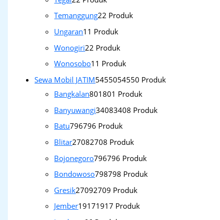
Temanggung
2
2 Produk
Ungaran
1
1 Produk
Wonogiri
2
2 Produk
Wonosobo
1
1 Produk
Sewa Mobil JATIM
54550
54550 Produk
Bangkalan
801
801 Produk
Banyuwangi
3408
3408 Produk
Batu
796
796 Produk
Blitar
2708
2708 Produk
Bojonegoro
796
796 Produk
Bondowoso
798
798 Produk
Gresik
2709
2709 Produk
Jember
1917
1917 Produk