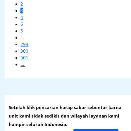
2
3
4
5
6
…
299
300
301
→
Setelah klik pencarian harap sabar sebentar karna
unit kami tidak sedikit dan wilayah layanan kami
hampir seluruh Indonesia.