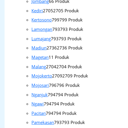
Jombang
6
6 Produk
Kediri
2705
2705 Produk
Kertosono
799
799 Produk
Lamongan
793
793 Produk
Lumajang
793
793 Produk
Madiun
2736
2736 Produk
Magetan
1
1 Produk
Malang
2704
2704 Produk
Mojokerto
2709
2709 Produk
Mojosari
796
796 Produk
Nganjuk
794
794 Produk
Ngawi
794
794 Produk
Pacitan
794
794 Produk
Pamekasan
793
793 Produk