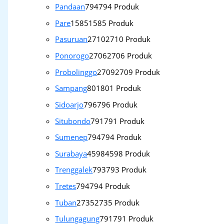
Pandaan
794
794 Produk
Pare
1585
1585 Produk
Pasuruan
2710
2710 Produk
Ponorogo
2706
2706 Produk
Probolinggo
2709
2709 Produk
Sampang
801
801 Produk
Sidoarjo
796
796 Produk
Situbondo
791
791 Produk
Sumenep
794
794 Produk
Surabaya
4598
4598 Produk
Trenggalek
793
793 Produk
Tretes
794
794 Produk
Tuban
2735
2735 Produk
Tulungagung
791
791 Produk