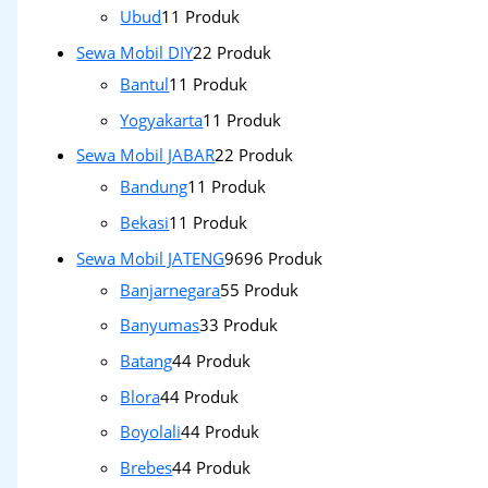
Ubud
1
1 Produk
Sewa Mobil DIY
2
2 Produk
Bantul
1
1 Produk
Yogyakarta
1
1 Produk
Sewa Mobil JABAR
2
2 Produk
Bandung
1
1 Produk
Bekasi
1
1 Produk
Sewa Mobil JATENG
96
96 Produk
Banjarnegara
5
5 Produk
Banyumas
3
3 Produk
Batang
4
4 Produk
Blora
4
4 Produk
Boyolali
4
4 Produk
Brebes
4
4 Produk