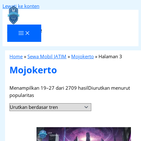
Lewati ke konten
Laja Transindo
Home
»
Sewa Mobil JATIM
»
Mojokerto
»
Halaman 3
Mojokerto
Menampilkan 19–27 dari 2709 hasil
Diurutkan menurut
popularitas