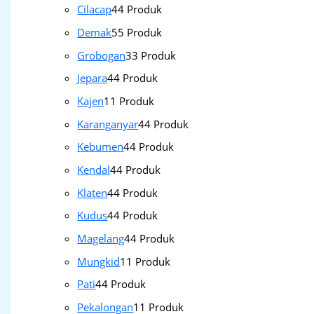
Cilacap
4
4 Produk
Demak
5
5 Produk
Grobogan
3
3 Produk
Jepara
4
4 Produk
Kajen
1
1 Produk
Karanganyar
4
4 Produk
Kebumen
4
4 Produk
Kendal
4
4 Produk
Klaten
4
4 Produk
Kudus
4
4 Produk
Magelang
4
4 Produk
Mungkid
1
1 Produk
Pati
4
4 Produk
Pekalongan
1
1 Produk