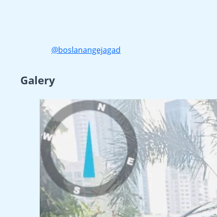
@boslanangejagad
Galery