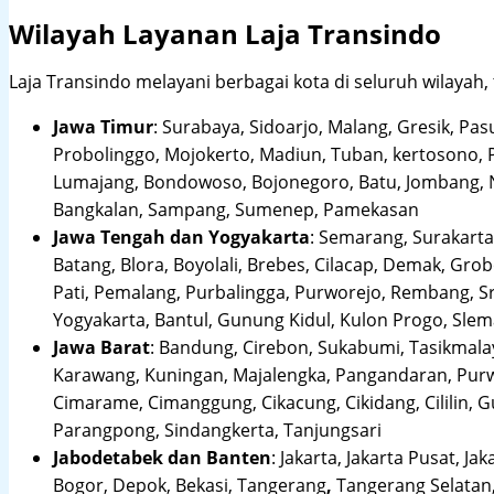
Wilayah Layanan Laja Transindo
Laja Transindo melayani berbagai kota di seluruh wilayah,
Jawa Timur
:
Surabaya, Sidoarjo, Malang, Gresik, Pas
Probolinggo, Mojokerto, Madiun, Tuban, kertosono, 
Lumajang, Bondowoso, Bojonegoro, Batu, Jombang, Ng
Bangkalan, Sampang, Sumenep, Pamekasan
Jawa Tengah dan Yogyakarta
:
Semarang, Surakarta,
Batang, Blora, Boyolali, Brebes, Cilacap, Demak, Gr
Pati, Pemalang, Purbalingga, Purworejo, Rembang, 
Yogyakarta, Bantul, Gunung Kidul, Kulon Progo, Sle
Jawa Barat
:
Bandung, Cirebon, Sukabumi, Tasikmalay
Karawang, Kuningan, Majalengka, Pangandaran, Purwa
Cimarame, Cimanggung, Cikacung, Cikidang, Cililin,
Parangpong, Sindangkerta, Tanjungsari
Jabodetabek dan Banten
:
Jakarta, Jakarta Pusat, Jak
Bogor, Depok, Bekasi, Tangerang
,
Tangerang Selatan,