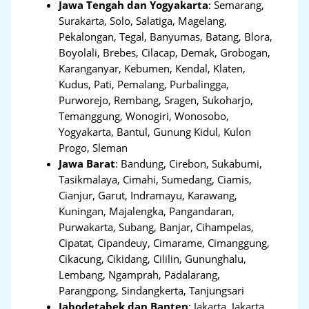
Jawa Tengah dan Yogyakarta
:
Semarang,
Surakarta, Solo, Salatiga, Magelang,
Pekalongan, Tegal, Banyumas, Batang, Blora,
Boyolali, Brebes, Cilacap, Demak, Grobogan,
Karanganyar, Kebumen, Kendal, Klaten,
Kudus, Pati, Pemalang, Purbalingga,
Purworejo, Rembang, Sragen, Sukoharjo,
Temanggung, Wonogiri, Wonosobo,
Yogyakarta, Bantul, Gunung Kidul, Kulon
Progo, Sleman
Jawa Barat
:
Bandung, Cirebon, Sukabumi,
Tasikmalaya, Cimahi, Sumedang, Ciamis,
Cianjur, Garut, Indramayu, Karawang,
Kuningan, Majalengka, Pangandaran,
Purwakarta, Subang, Banjar, Cihampelas,
Cipatat, Cipandeuy, Cimarame, Cimanggung,
Cikacung, Cikidang, Cililin, Gununghalu,
Lembang, Ngamprah, Padalarang,
Parangpong, Sindangkerta, Tanjungsari
Jabodetabek dan Banten
:
Jakarta, Jakarta