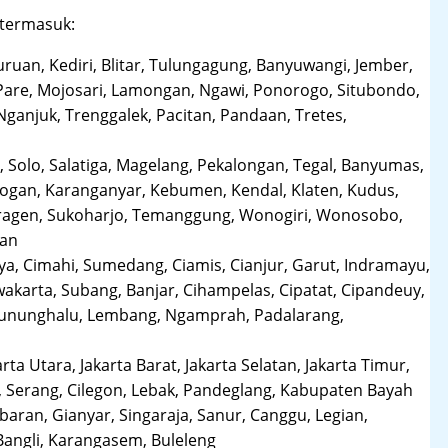
 termasuk:
uruan, Kediri, Blitar, Tulungagung, Banyuwangi, Jember,
Pare, Mojosari, Lamongan, Ngawi, Ponorogo, Situbondo,
anjuk, Trenggalek, Pacitan, Pandaan, Tretes,
 Solo, Salatiga, Magelang, Pekalongan, Tegal, Banyumas,
obogan, Karanganyar, Kebumen, Kendal, Klaten, Kudus,
Sragen, Sukoharjo, Temanggung, Wonogiri, Wonosobo,
man
a, Cimahi, Sumedang, Ciamis, Cianjur, Garut, Indramayu,
karta, Subang, Banjar, Cihampelas, Cipatat, Cipandeuy,
 Gununghalu, Lembang, Ngamprah, Padalarang,
arta Utara, Jakarta Barat, Jakarta Selatan, Jakarta Timur,
 Serang, Cilegon, Lebak, Pandeglang, Kabupaten Bayah
aran, Gianyar, Singaraja, Sanur, Canggu, Legian,
Bangli, Karangasem, Buleleng