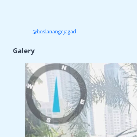
@boslanangejagad
Galery