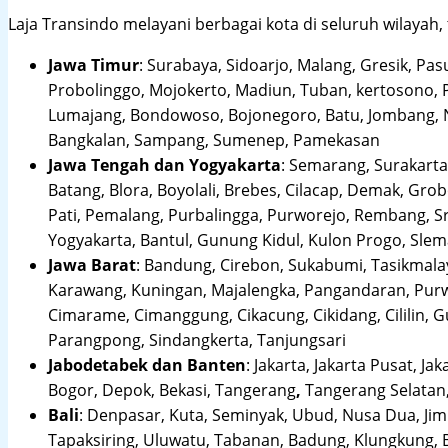
Laja Transindo melayani berbagai kota di seluruh wilayah,
Jawa Timur
:
Surabaya, Sidoarjo, Malang, Gresik, Pas
Probolinggo, Mojokerto, Madiun, Tuban, kertosono, 
Lumajang, Bondowoso, Bojonegoro, Batu, Jombang, Ng
Bangkalan, Sampang, Sumenep, Pamekasan
Jawa Tengah dan Yogyakarta
:
Semarang, Surakarta,
Batang, Blora, Boyolali, Brebes, Cilacap, Demak, Gr
Pati, Pemalang, Purbalingga, Purworejo, Rembang, 
Yogyakarta, Bantul, Gunung Kidul, Kulon Progo, Sle
Jawa Barat
:
Bandung, Cirebon, Sukabumi, Tasikmalay
Karawang, Kuningan, Majalengka, Pangandaran, Purwa
Cimarame, Cimanggung, Cikacung, Cikidang, Cililin,
Parangpong, Sindangkerta, Tanjungsari
Jabodetabek dan Banten
:
Jakarta, Jakarta Pusat, Jak
Bogor, Depok, Bekasi, Tangerang
,
Tangerang Selatan,
Bali
:
Denpasar, Kuta, Seminyak, Ubud, Nusa Dua, Jimb
Tapaksiring, Uluwatu, Tabanan, Badung, Klungkung, 