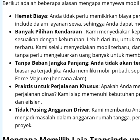
Berikut adalah beberapa alasan mengapa menyewa mobil me
Hemat Biaya
: Anda tidak perlu memikirkan biaya pe
include dalam layanan sewa, sehingga Anda dapat m
Banyak Pilihan Kendaraan
: Kami menyediakan ke
sesuaikan dengan kebutuhan. Lebih dari itu, untuk
terbaru. Kami selalu menyediakan mobil terbaru, dari
tanpa perlu mengeluarkan uang banyak untuk membe
Tanpa Beban Jangka Panjang
:
Anda tidak akan te
biasanya terjadi jika Anda memiliki mobil pribadi, sep
Force Majeure (bencana alam).
Praktis untuk Perjalanan Khusus
: Apakah Anda me
perjalanan dinas? Kami siap memenuhi kebutuhan 
dan efisien.
Tidak Pusing Anggaran Driver
: Kami membantu Anda
menjadi masalah dalam anggaran rumah tangga, pe
proyek.
Mengapa Memilih Laja Transindo un