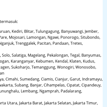
 termasuk:
uruan, Kediri, Blitar, Tulungagung, Banyuwangi, Jember,
Pare, Mojosari, Lamongan, Ngawi, Ponorogo, Situbondo,
anjuk, Trenggalek, Pacitan, Pandaan, Tretes,
 Solo, Salatiga, Magelang, Pekalongan, Tegal, Banyumas,
obogan, Karanganyar, Kebumen, Kendal, Klaten, Kudus,
Sragen, Sukoharjo, Temanggung, Wonogiri, Wonosobo,
man
a, Cimahi, Sumedang, Ciamis, Cianjur, Garut, Indramayu,
karta, Subang, Banjar, Cihampelas, Cipatat, Cipandeuy,
 Gununghalu, Lembang, Ngamprah, Padalarang,
arta Utara, Jakarta Barat, Jakarta Selatan, Jakarta Timur,