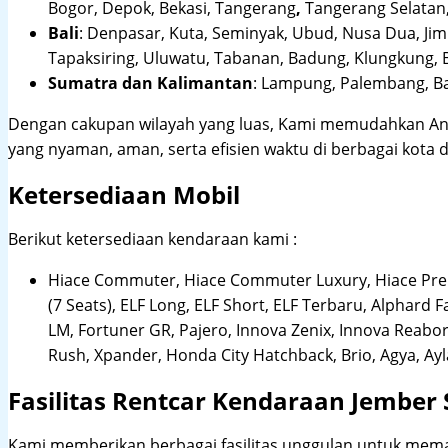
Bogor, Depok, Bekasi, Tangerang
,
Tangerang Selatan,
Bali
:
Denpasar, Kuta, Seminyak, Ubud, Nusa Dua, Jimb
Tapaksiring, Uluwatu, Tabanan, Badung, Klungkung, 
Sumatra dan Kalimantan
: Lampung, Palembang, Ba
Dengan cakupan wilayah yang luas, Kami memudahkan An
yang nyaman, aman, serta efisien waktu di berbagai kota d
Ketersediaan Mobil
Berikut ketersediaan kendaraan kami :
Hiace Commuter, Hiace Commuter Luxury, Hiace Premi
(7 Seats), ELF Long, ELF Short, ELF Terbaru, Alphard F
LM, Fortuner GR, Pajero, Innova Zenix, Innova Reaborn
Rush, Xpander, Honda City Hatchback, Brio, Agya, Ay
Fasilitas Rentcar Kendaraan Jember
Kami memberikan berbagai fasilitas unggulan untuk mema