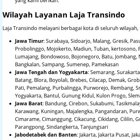
yang kami berikan.
Wilayah Layanan Laja Transindo
Laja Transindo melayani berbagai kota di seluruh wilayah,
Jawa Timur
:
Surabaya, Sidoarjo, Malang, Gresik, Pas
Probolinggo, Mojokerto, Madiun, Tuban, kertosono, 
Lumajang, Bondowoso, Bojonegoro, Batu, Jombang, Ng
Bangkalan, Sampang, Sumenep, Pamekasan
Jawa Tengah dan Yogyakarta
:
Semarang, Surakarta,
Batang, Blora, Boyolali, Brebes, Cilacap, Demak, Gr
Pati, Pemalang, Purbalingga, Purworejo, Rembang, 
Yogyakarta, Bantul, Gunung Kidul, Kulon Progo, Sle
Jawa Barat
:
Bandung, Cirebon, Sukabumi, Tasikmalay
Karawang, Kuningan, Majalengka, Pangandaran, Purwa
Cimarame, Cimanggung, Cikacung, Cikidang, Cililin,
Parangpong, Sindangkerta, Tanjungsari
Jabodetabek dan Banten
:
Jakarta, Jakarta Pusat, Jak