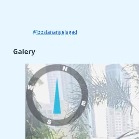
@boslanangejagad
Galery