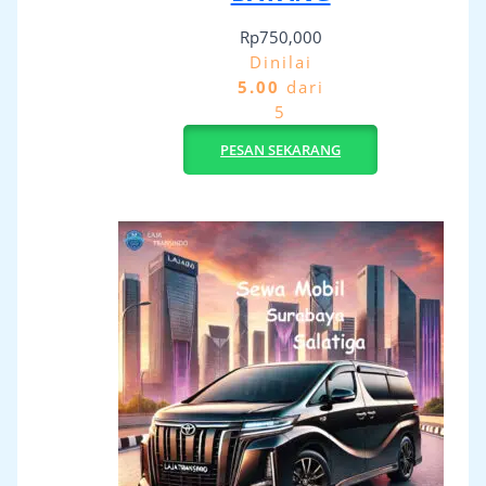
Rp
750,000
Dinilai
5.00
dari
5
PESAN SEKARANG