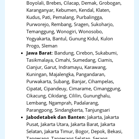
Boyolali, Brebes, Cilacap, Demak, Grobogan,
Karanganyar, Kebumen, Kendal, Klaten,
Kudus, Pati, Pemalang, Purbalingga,
Purworejo, Rembang, Sragen, Sukoharjo,
Temanggung, Wonogiri, Wonosobo,
Yogyakarta, Bantul, Gunung Kidul, Kulon
Progo, Sleman
Jawa Barat
:
Bandung, Cirebon, Sukabumi,
Tasikmalaya, Cimahi, Sumedang, Ciamis,
Cianjur, Garut, Indramayu, Karawang,
Kuningan, Majalengka, Pangandaran,
Purwakarta, Subang, Banjar, Cihampelas,
Cipatat, Cipandeuy, Cimarame, Cimanggung,
Cikacung, Cikidang, Cililin, Gununghalu,
Lembang, Ngamprah, Padalarang,
Parangpong, Sindangkerta, Tanjungsari
Jabodetabek dan Banten
:
Jakarta, Jakarta
Pusat, Jakarta Utara, Jakarta Barat, Jakarta
Selatan, Jakarta Timur, Bogor, Depok, Bekasi,
Tangerang
,
Tangerang Selatan, Serang,