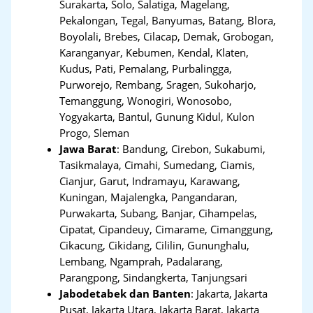
Surakarta, Solo, Salatiga, Magelang,
Pekalongan, Tegal, Banyumas, Batang, Blora,
Boyolali, Brebes, Cilacap, Demak, Grobogan,
Karanganyar, Kebumen, Kendal, Klaten,
Kudus, Pati, Pemalang, Purbalingga,
Purworejo, Rembang, Sragen, Sukoharjo,
Temanggung, Wonogiri, Wonosobo,
Yogyakarta, Bantul, Gunung Kidul, Kulon
Progo, Sleman
Jawa Barat
:
Bandung, Cirebon, Sukabumi,
Tasikmalaya, Cimahi, Sumedang, Ciamis,
Cianjur, Garut, Indramayu, Karawang,
Kuningan, Majalengka, Pangandaran,
Purwakarta, Subang, Banjar, Cihampelas,
Cipatat, Cipandeuy, Cimarame, Cimanggung,
Cikacung, Cikidang, Cililin, Gununghalu,
Lembang, Ngamprah, Padalarang,
Parangpong, Sindangkerta, Tanjungsari
Jabodetabek dan Banten
:
Jakarta, Jakarta
Pusat, Jakarta Utara, Jakarta Barat, Jakarta