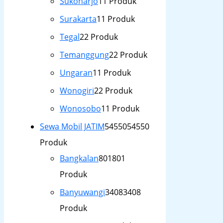
Sukoharjo
1
1 Produk
Surakarta
1
1 Produk
Tegal
2
2 Produk
Temanggung
2
2 Produk
Ungaran
1
1 Produk
Wonogiri
2
2 Produk
Wonosobo
1
1 Produk
Sewa Mobil JATIM
54550
54550
Produk
Bangkalan
801
801
Produk
Banyuwangi
3408
3408
Produk