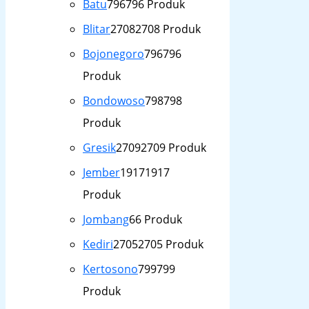
Batu
796
796 Produk
Blitar
2708
2708 Produk
Bojonegoro
796
796
Produk
Bondowoso
798
798
Produk
Gresik
2709
2709 Produk
Jember
1917
1917
Produk
Jombang
6
6 Produk
Kediri
2705
2705 Produk
Kertosono
799
799
Produk