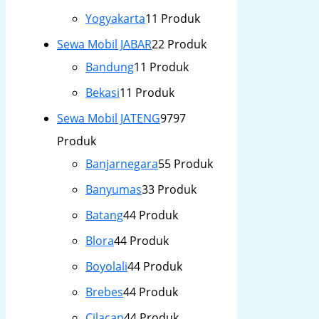
Yogyakarta
1
1 Produk
Sewa Mobil JABAR
2
2 Produk
Bandung
1
1 Produk
Bekasi
1
1 Produk
Sewa Mobil JATENG
97
97
Produk
Banjarnegara
5
5 Produk
Banyumas
3
3 Produk
Batang
4
4 Produk
Blora
4
4 Produk
Boyolali
4
4 Produk
Brebes
4
4 Produk
Cilacap
4
4 Produk