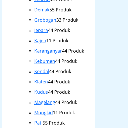
Demak
5
5 Produk
Grobogan
3
3 Produk
Jepara
4
4 Produk
Kajen
1
1 Produk
Karanganyar
4
4 Produk
Kebumen
4
4 Produk
Kendal
4
4 Produk
Klaten
4
4 Produk
Kudus
4
4 Produk
Magelang
4
4 Produk
Mungkid
1
1 Produk
Pati
5
5 Produk