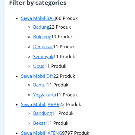
Filter by categories
Sewa Mobil BALI
6
6 Produk
Badung
2
2 Produk
Buleleng
1
1 Produk
Denpasar
1
1 Produk
Seminyak
1
1 Produk
Ubud
1
1 Produk
Sewa Mobil DIY
2
2 Produk
Bantul
1
1 Produk
Yogyakarta
1
1 Produk
Sewa Mobil JABAR
2
2 Produk
Bandung
1
1 Produk
Bekasi
1
1 Produk
Sewa Mobil JATENG
97
97 Produk