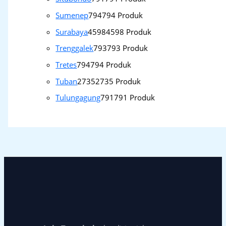
Sumenep
794
794 Produk
Surabaya
4598
4598 Produk
Trenggalek
793
793 Produk
Tretes
794
794 Produk
Tuban
2735
2735 Produk
Tulungagung
791
791 Produk