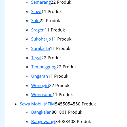
Semarang
2
2 Produk
Slawi
1
1 Produk
Solo
2
2 Produk
Sragen
1
1 Produk
Sukoharjo
1
1 Produk
Surakarta
1
1 Produk
Tegal
2
2 Produk
Temanggung
2
2 Produk
Ungaran
1
1 Produk
Wonogiri
2
2 Produk
Wonosobo
1
1 Produk
Sewa Mobil JATIM
54550
54550 Produk
Bangkalan
801
801 Produk
Banyuwangi
3408
3408 Produk