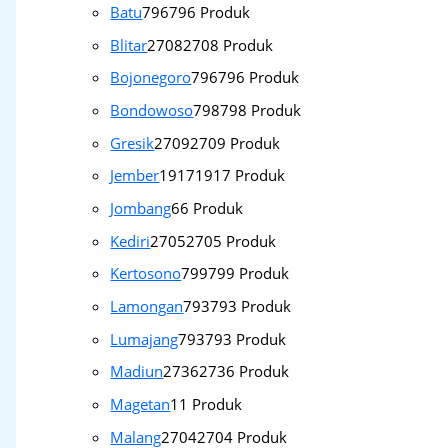
Batu
796
796 Produk
Blitar
2708
2708 Produk
Bojonegoro
796
796 Produk
Bondowoso
798
798 Produk
Gresik
2709
2709 Produk
Jember
1917
1917 Produk
Jombang
6
6 Produk
Kediri
2705
2705 Produk
Kertosono
799
799 Produk
Lamongan
793
793 Produk
Lumajang
793
793 Produk
Madiun
2736
2736 Produk
Magetan
1
1 Produk
Malang
2704
2704 Produk