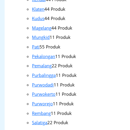
Klaten
4
4 Produk
Kudus
4
4 Produk
Magelang
4
4 Produk
Mungkid
1
1 Produk
Pati
5
5 Produk
Pekalongan
1
1 Produk
Pemalang
2
2 Produk
Purbalingga
1
1 Produk
Purwodadi
1
1 Produk
Purwokerto
1
1 Produk
Purworejo
1
1 Produk
Rembang
1
1 Produk
Salatiga
2
2 Produk