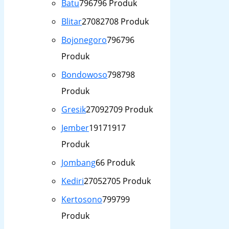
Batu
796
796 Produk
Blitar
2708
2708 Produk
Bojonegoro
796
796
Produk
Bondowoso
798
798
Produk
Gresik
2709
2709 Produk
Jember
1917
1917
Produk
Jombang
6
6 Produk
Kediri
2705
2705 Produk
Kertosono
799
799
Produk