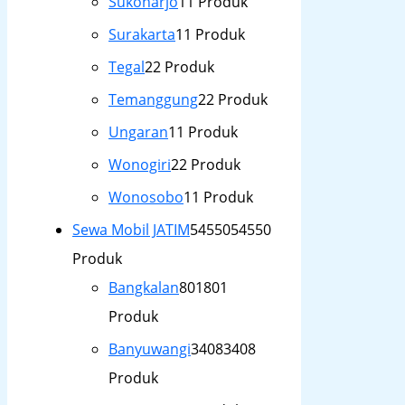
Sukoharjo
1
1 Produk
Surakarta
1
1 Produk
Tegal
2
2 Produk
Temanggung
2
2 Produk
Ungaran
1
1 Produk
Wonogiri
2
2 Produk
Wonosobo
1
1 Produk
Sewa Mobil JATIM
54550
54550
Produk
Bangkalan
801
801
Produk
Banyuwangi
3408
3408
Produk