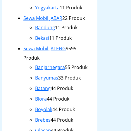
Yogyakarta
1
1 Produk
Sewa Mobil JABAR
2
2 Produk
Bandung
1
1 Produk
Bekasi
1
1 Produk
Sewa Mobil JATENG
95
95
Produk
Banjarnegara
5
5 Produk
Banyumas
3
3 Produk
Batang
4
4 Produk
Blora
4
4 Produk
Boyolali
4
4 Produk
Brebes
4
4 Produk
Cilacap
4
4 Produk