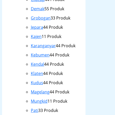
Demak
5
5 Produk
Grobogan
3
3 Produk
Jepara
4
4 Produk
Kajen
1
1 Produk
Karanganyar
4
4 Produk
Kebumen
4
4 Produk
Kendal
4
4 Produk
Klaten
4
4 Produk
Kudus
4
4 Produk
Magelang
4
4 Produk
Mungkid
1
1 Produk
Pati
3
3 Produk