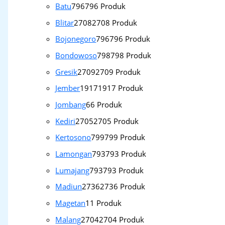
Batu
796
796 Produk
Blitar
2708
2708 Produk
Bojonegoro
796
796 Produk
Bondowoso
798
798 Produk
Gresik
2709
2709 Produk
Jember
1917
1917 Produk
Jombang
6
6 Produk
Kediri
2705
2705 Produk
Kertosono
799
799 Produk
Lamongan
793
793 Produk
Lumajang
793
793 Produk
Madiun
2736
2736 Produk
Magetan
1
1 Produk
Malang
2704
2704 Produk