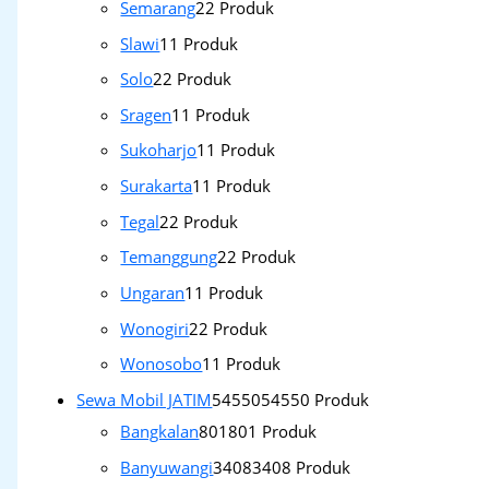
Semarang
2
2 Produk
Slawi
1
1 Produk
Solo
2
2 Produk
Sragen
1
1 Produk
Sukoharjo
1
1 Produk
Surakarta
1
1 Produk
Tegal
2
2 Produk
Temanggung
2
2 Produk
Ungaran
1
1 Produk
Wonogiri
2
2 Produk
Wonosobo
1
1 Produk
Sewa Mobil JATIM
54550
54550 Produk
Bangkalan
801
801 Produk
Banyuwangi
3408
3408 Produk