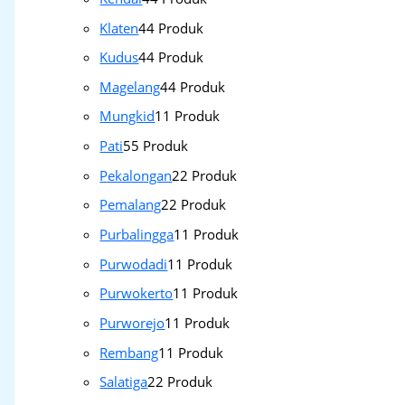
Klaten
4
4 Produk
Kudus
4
4 Produk
Magelang
4
4 Produk
Mungkid
1
1 Produk
Pati
5
5 Produk
Pekalongan
2
2 Produk
Pemalang
2
2 Produk
Purbalingga
1
1 Produk
Purwodadi
1
1 Produk
Purwokerto
1
1 Produk
Purworejo
1
1 Produk
Rembang
1
1 Produk
Salatiga
2
2 Produk