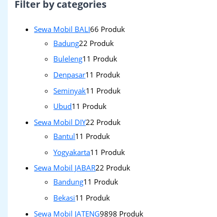
Filter by categories
Sewa Mobil BALI
6
6 Produk
Badung
2
2 Produk
Buleleng
1
1 Produk
Denpasar
1
1 Produk
Seminyak
1
1 Produk
Ubud
1
1 Produk
Sewa Mobil DIY
2
2 Produk
Bantul
1
1 Produk
Yogyakarta
1
1 Produk
Sewa Mobil JABAR
2
2 Produk
Bandung
1
1 Produk
Bekasi
1
1 Produk
Sewa Mobil JATENG
98
98 Produk