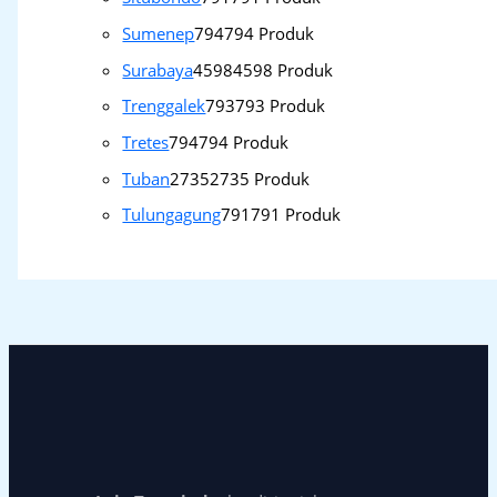
Sumenep
794
794 Produk
Surabaya
4598
4598 Produk
Trenggalek
793
793 Produk
Tretes
794
794 Produk
Tuban
2735
2735 Produk
Tulungagung
791
791 Produk