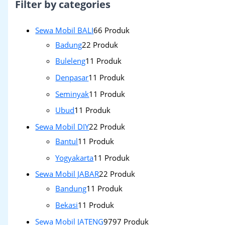
Filter by categories
Sewa Mobil BALI
6
6 Produk
Badung
2
2 Produk
Buleleng
1
1 Produk
Denpasar
1
1 Produk
Seminyak
1
1 Produk
Ubud
1
1 Produk
Sewa Mobil DIY
2
2 Produk
Bantul
1
1 Produk
Yogyakarta
1
1 Produk
Sewa Mobil JABAR
2
2 Produk
Bandung
1
1 Produk
Bekasi
1
1 Produk
Sewa Mobil JATENG
97
97 Produk