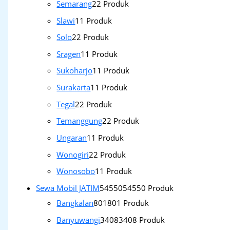
Semarang
2
2 Produk
Slawi
1
1 Produk
Solo
2
2 Produk
Sragen
1
1 Produk
Sukoharjo
1
1 Produk
Surakarta
1
1 Produk
Tegal
2
2 Produk
Temanggung
2
2 Produk
Ungaran
1
1 Produk
Wonogiri
2
2 Produk
Wonosobo
1
1 Produk
Sewa Mobil JATIM
54550
54550 Produk
Bangkalan
801
801 Produk
Banyuwangi
3408
3408 Produk