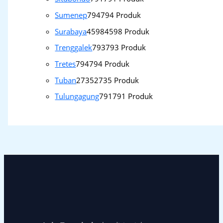
Sumenep
794
794 Produk
Surabaya
4598
4598 Produk
Trenggalek
793
793 Produk
Tretes
794
794 Produk
Tuban
2735
2735 Produk
Tulungagung
791
791 Produk