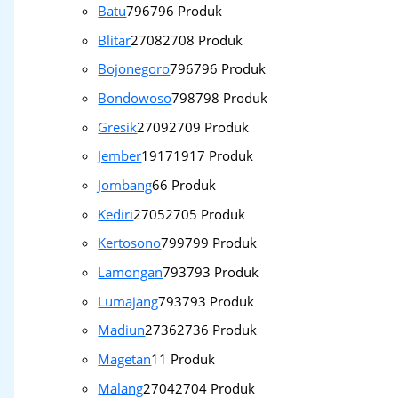
Batu
796
796 Produk
Blitar
2708
2708 Produk
Bojonegoro
796
796 Produk
Bondowoso
798
798 Produk
Gresik
2709
2709 Produk
Jember
1917
1917 Produk
Jombang
6
6 Produk
Kediri
2705
2705 Produk
Kertosono
799
799 Produk
Lamongan
793
793 Produk
Lumajang
793
793 Produk
Madiun
2736
2736 Produk
Magetan
1
1 Produk
Malang
2704
2704 Produk