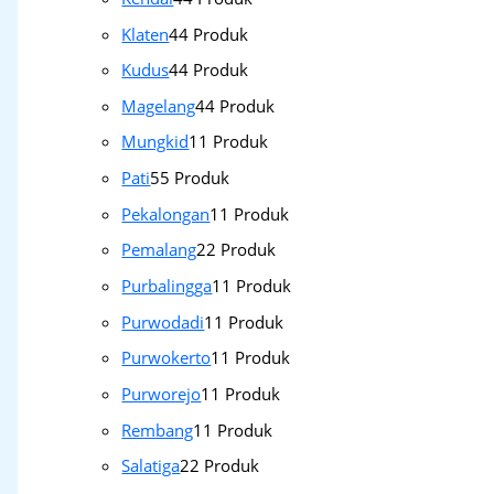
Klaten
4
4 Produk
Kudus
4
4 Produk
Magelang
4
4 Produk
Mungkid
1
1 Produk
Pati
5
5 Produk
Pekalongan
1
1 Produk
Pemalang
2
2 Produk
Purbalingga
1
1 Produk
Purwodadi
1
1 Produk
Purwokerto
1
1 Produk
Purworejo
1
1 Produk
Rembang
1
1 Produk
Salatiga
2
2 Produk