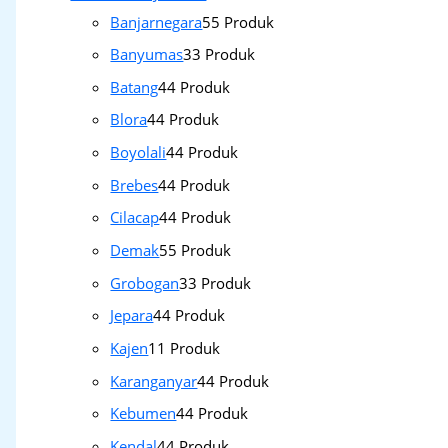
Banjarnegara
5
5 Produk
Banyumas
3
3 Produk
Batang
4
4 Produk
Blora
4
4 Produk
Boyolali
4
4 Produk
Brebes
4
4 Produk
Cilacap
4
4 Produk
Demak
5
5 Produk
Grobogan
3
3 Produk
Jepara
4
4 Produk
Kajen
1
1 Produk
Karanganyar
4
4 Produk
Kebumen
4
4 Produk
Kendal
4
4 Produk