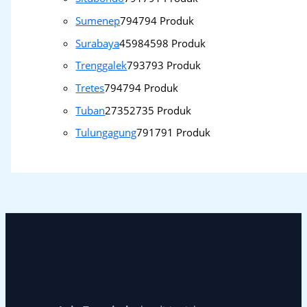
Sumenep
794
794 Produk
Surabaya
4598
4598 Produk
Trenggalek
793
793 Produk
Tretes
794
794 Produk
Tuban
2735
2735 Produk
Tulungagung
791
791 Produk