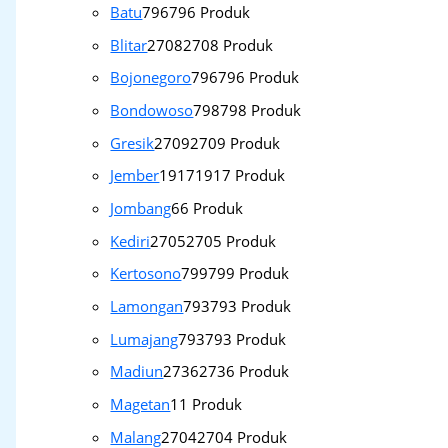
Batu
796
796 Produk
Blitar
2708
2708 Produk
Bojonegoro
796
796 Produk
Bondowoso
798
798 Produk
Gresik
2709
2709 Produk
Jember
1917
1917 Produk
Jombang
6
6 Produk
Kediri
2705
2705 Produk
Kertosono
799
799 Produk
Lamongan
793
793 Produk
Lumajang
793
793 Produk
Madiun
2736
2736 Produk
Magetan
1
1 Produk
Malang
2704
2704 Produk