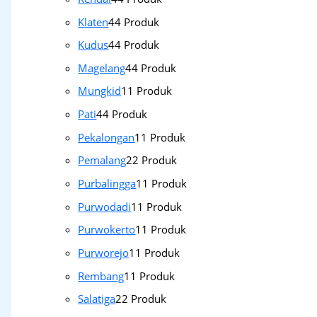
Klaten
4
4 Produk
Kudus
4
4 Produk
Magelang
4
4 Produk
Mungkid
1
1 Produk
Pati
4
4 Produk
Pekalongan
1
1 Produk
Pemalang
2
2 Produk
Purbalingga
1
1 Produk
Purwodadi
1
1 Produk
Purwokerto
1
1 Produk
Purworejo
1
1 Produk
Rembang
1
1 Produk
Salatiga
2
2 Produk