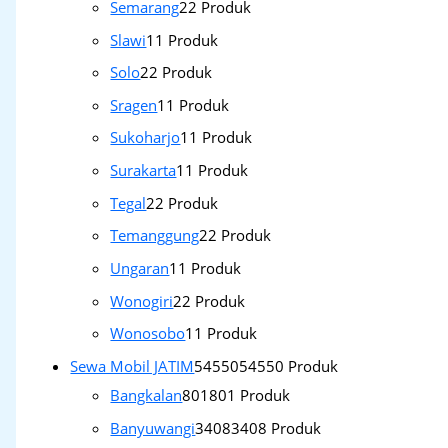
Semarang
2
2 Produk
Slawi
1
1 Produk
Solo
2
2 Produk
Sragen
1
1 Produk
Sukoharjo
1
1 Produk
Surakarta
1
1 Produk
Tegal
2
2 Produk
Temanggung
2
2 Produk
Ungaran
1
1 Produk
Wonogiri
2
2 Produk
Wonosobo
1
1 Produk
Sewa Mobil JATIM
54550
54550 Produk
Bangkalan
801
801 Produk
Banyuwangi
3408
3408 Produk