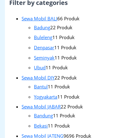
Filter by categories
Sewa Mobil BALI
6
6 Produk
Badung
2
2 Produk
Buleleng
1
1 Produk
Denpasar
1
1 Produk
Seminyak
1
1 Produk
Ubud
1
1 Produk
Sewa Mobil DIY
2
2 Produk
Bantul
1
1 Produk
Yogyakarta
1
1 Produk
Sewa Mobil JABAR
2
2 Produk
Bandung
1
1 Produk
Bekasi
1
1 Produk
Sewa Mobil JATENG
96
96 Produk