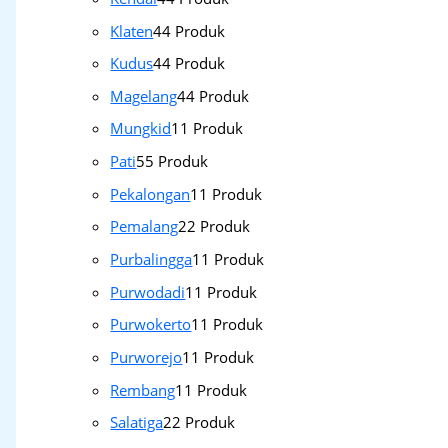
Klaten
4
4 Produk
Kudus
4
4 Produk
Magelang
4
4 Produk
Mungkid
1
1 Produk
Pati
5
5 Produk
Pekalongan
1
1 Produk
Pemalang
2
2 Produk
Purbalingga
1
1 Produk
Purwodadi
1
1 Produk
Purwokerto
1
1 Produk
Purworejo
1
1 Produk
Rembang
1
1 Produk
Salatiga
2
2 Produk