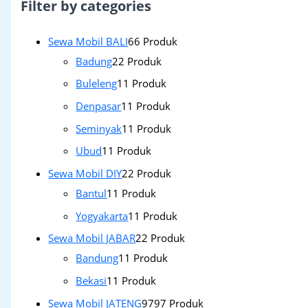
Filter by categories
Sewa Mobil BALI
6
6 Produk
Badung
2
2 Produk
Buleleng
1
1 Produk
Denpasar
1
1 Produk
Seminyak
1
1 Produk
Ubud
1
1 Produk
Sewa Mobil DIY
2
2 Produk
Bantul
1
1 Produk
Yogyakarta
1
1 Produk
Sewa Mobil JABAR
2
2 Produk
Bandung
1
1 Produk
Bekasi
1
1 Produk
Sewa Mobil JATENG
97
97 Produk