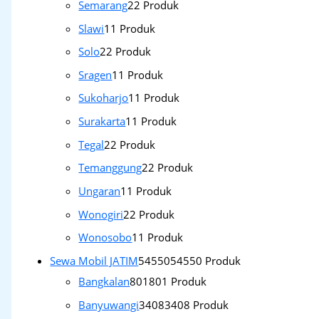
Semarang
2
2 Produk
Slawi
1
1 Produk
Solo
2
2 Produk
Sragen
1
1 Produk
Sukoharjo
1
1 Produk
Surakarta
1
1 Produk
Tegal
2
2 Produk
Temanggung
2
2 Produk
Ungaran
1
1 Produk
Wonogiri
2
2 Produk
Wonosobo
1
1 Produk
Sewa Mobil JATIM
54550
54550 Produk
Bangkalan
801
801 Produk
Banyuwangi
3408
3408 Produk