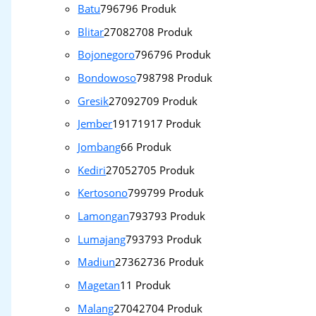
Batu
796
796 Produk
Blitar
2708
2708 Produk
Bojonegoro
796
796 Produk
Bondowoso
798
798 Produk
Gresik
2709
2709 Produk
Jember
1917
1917 Produk
Jombang
6
6 Produk
Kediri
2705
2705 Produk
Kertosono
799
799 Produk
Lamongan
793
793 Produk
Lumajang
793
793 Produk
Madiun
2736
2736 Produk
Magetan
1
1 Produk
Malang
2704
2704 Produk