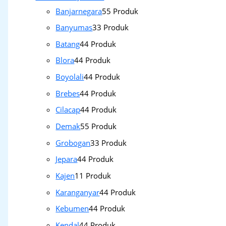
Banjarnegara
5
5 Produk
Banyumas
3
3 Produk
Batang
4
4 Produk
Blora
4
4 Produk
Boyolali
4
4 Produk
Brebes
4
4 Produk
Cilacap
4
4 Produk
Demak
5
5 Produk
Grobogan
3
3 Produk
Jepara
4
4 Produk
Kajen
1
1 Produk
Karanganyar
4
4 Produk
Kebumen
4
4 Produk
Kendal
4
4 Produk