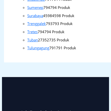
Sumenep
794
794 Produk
Surabaya
4598
4598 Produk
Trenggalek
793
793 Produk
Tretes
794
794 Produk
Tuban
2735
2735 Produk
Tulungagung
791
791 Produk