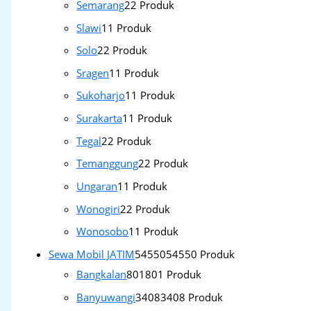
Semarang
2
2 Produk
Slawi
1
1 Produk
Solo
2
2 Produk
Sragen
1
1 Produk
Sukoharjo
1
1 Produk
Surakarta
1
1 Produk
Tegal
2
2 Produk
Temanggung
2
2 Produk
Ungaran
1
1 Produk
Wonogiri
2
2 Produk
Wonosobo
1
1 Produk
Sewa Mobil JATIM
54550
54550 Produk
Bangkalan
801
801 Produk
Banyuwangi
3408
3408 Produk