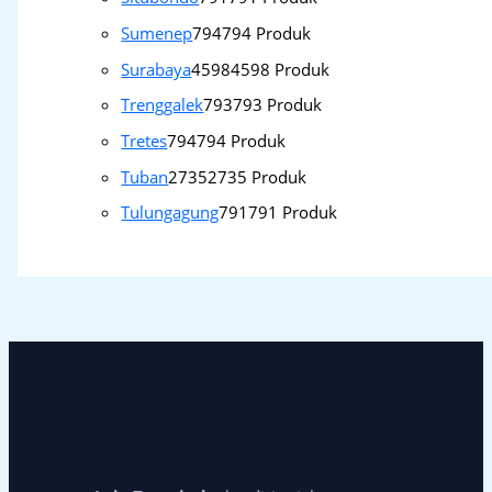
Sumenep
794
794 Produk
Surabaya
4598
4598 Produk
Trenggalek
793
793 Produk
Tretes
794
794 Produk
Tuban
2735
2735 Produk
Tulungagung
791
791 Produk