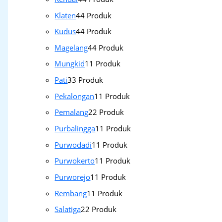
Klaten
4
4 Produk
Kudus
4
4 Produk
Magelang
4
4 Produk
Mungkid
1
1 Produk
Pati
3
3 Produk
Pekalongan
1
1 Produk
Pemalang
2
2 Produk
Purbalingga
1
1 Produk
Purwodadi
1
1 Produk
Purwokerto
1
1 Produk
Purworejo
1
1 Produk
Rembang
1
1 Produk
Salatiga
2
2 Produk