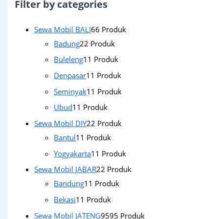
Filter by categories
Sewa Mobil BALI
6
6 Produk
Badung
2
2 Produk
Buleleng
1
1 Produk
Denpasar
1
1 Produk
Seminyak
1
1 Produk
Ubud
1
1 Produk
Sewa Mobil DIY
2
2 Produk
Bantul
1
1 Produk
Yogyakarta
1
1 Produk
Sewa Mobil JABAR
2
2 Produk
Bandung
1
1 Produk
Bekasi
1
1 Produk
Sewa Mobil JATENG
95
95 Produk