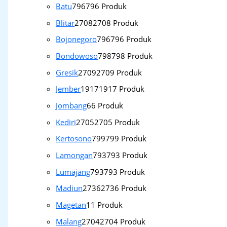
Batu
796
796 Produk
Blitar
2708
2708 Produk
Bojonegoro
796
796 Produk
Bondowoso
798
798 Produk
Gresik
2709
2709 Produk
Jember
1917
1917 Produk
Jombang
6
6 Produk
Kediri
2705
2705 Produk
Kertosono
799
799 Produk
Lamongan
793
793 Produk
Lumajang
793
793 Produk
Madiun
2736
2736 Produk
Magetan
1
1 Produk
Malang
2704
2704 Produk