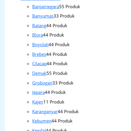
Banjarnegara
5
5 Produk
Banyumas
3
3 Produk
Batang
4
4 Produk
Blora
4
4 Produk
Boyolali
4
4 Produk
Brebes
4
4 Produk
Cilacap
4
4 Produk
Demak
5
5 Produk
Grobogan
3
3 Produk
Jepara
4
4 Produk
Kajen
1
1 Produk
Karanganyar
4
4 Produk
Kebumen
4
4 Produk
Kendal
4
4 Produk