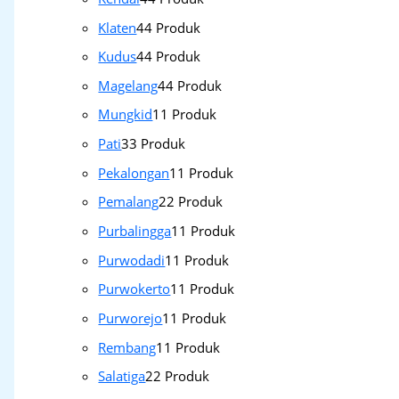
Klaten
4
4 Produk
Kudus
4
4 Produk
Magelang
4
4 Produk
Mungkid
1
1 Produk
Pati
3
3 Produk
Pekalongan
1
1 Produk
Pemalang
2
2 Produk
Purbalingga
1
1 Produk
Purwodadi
1
1 Produk
Purwokerto
1
1 Produk
Purworejo
1
1 Produk
Rembang
1
1 Produk
Salatiga
2
2 Produk