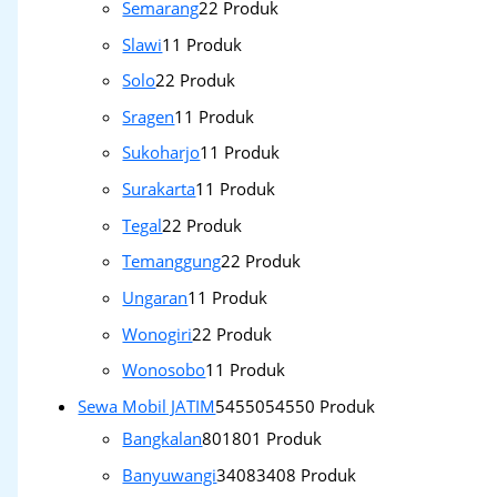
Semarang
2
2 Produk
Slawi
1
1 Produk
Solo
2
2 Produk
Sragen
1
1 Produk
Sukoharjo
1
1 Produk
Surakarta
1
1 Produk
Tegal
2
2 Produk
Temanggung
2
2 Produk
Ungaran
1
1 Produk
Wonogiri
2
2 Produk
Wonosobo
1
1 Produk
Sewa Mobil JATIM
54550
54550 Produk
Bangkalan
801
801 Produk
Banyuwangi
3408
3408 Produk