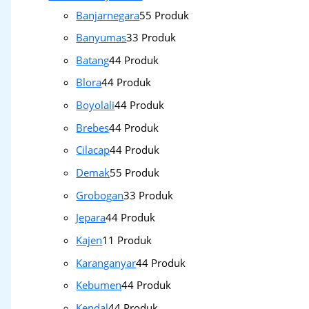
Banjarnegara
5
5 Produk
Banyumas
3
3 Produk
Batang
4
4 Produk
Blora
4
4 Produk
Boyolali
4
4 Produk
Brebes
4
4 Produk
Cilacap
4
4 Produk
Demak
5
5 Produk
Grobogan
3
3 Produk
Jepara
4
4 Produk
Kajen
1
1 Produk
Karanganyar
4
4 Produk
Kebumen
4
4 Produk
Kendal
4
4 Produk