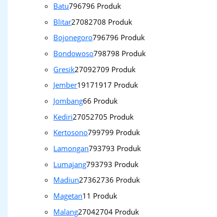
Batu
796
796 Produk
Blitar
2708
2708 Produk
Bojonegoro
796
796 Produk
Bondowoso
798
798 Produk
Gresik
2709
2709 Produk
Jember
1917
1917 Produk
Jombang
6
6 Produk
Kediri
2705
2705 Produk
Kertosono
799
799 Produk
Lamongan
793
793 Produk
Lumajang
793
793 Produk
Madiun
2736
2736 Produk
Magetan
1
1 Produk
Malang
2704
2704 Produk