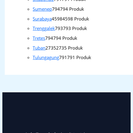
Sumenep
794
794 Produk
Surabaya
4598
4598 Produk
Trenggalek
793
793 Produk
Tretes
794
794 Produk
Tuban
2735
2735 Produk
Tulungagung
791
791 Produk