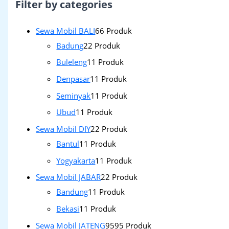
Filter by categories
Sewa Mobil BALI
6
6 Produk
Badung
2
2 Produk
Buleleng
1
1 Produk
Denpasar
1
1 Produk
Seminyak
1
1 Produk
Ubud
1
1 Produk
Sewa Mobil DIY
2
2 Produk
Bantul
1
1 Produk
Yogyakarta
1
1 Produk
Sewa Mobil JABAR
2
2 Produk
Bandung
1
1 Produk
Bekasi
1
1 Produk
Sewa Mobil JATENG
95
95 Produk