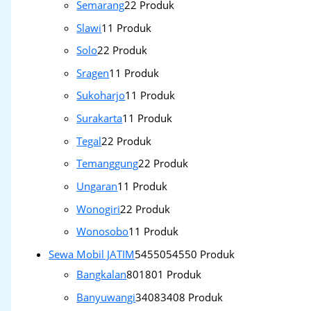
Semarang
2
2 Produk
Slawi
1
1 Produk
Solo
2
2 Produk
Sragen
1
1 Produk
Sukoharjo
1
1 Produk
Surakarta
1
1 Produk
Tegal
2
2 Produk
Temanggung
2
2 Produk
Ungaran
1
1 Produk
Wonogiri
2
2 Produk
Wonosobo
1
1 Produk
Sewa Mobil JATIM
54550
54550 Produk
Bangkalan
801
801 Produk
Banyuwangi
3408
3408 Produk