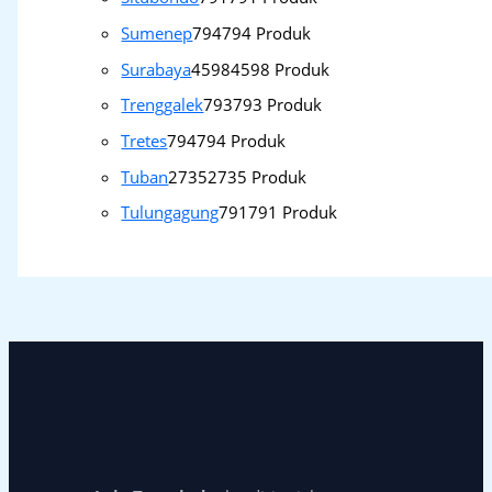
Sumenep
794
794 Produk
Surabaya
4598
4598 Produk
Trenggalek
793
793 Produk
Tretes
794
794 Produk
Tuban
2735
2735 Produk
Tulungagung
791
791 Produk