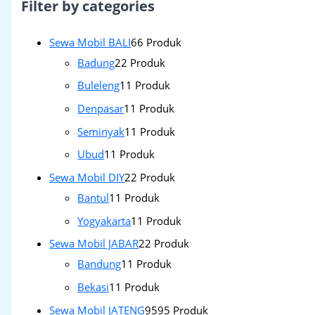
Filter by categories
Sewa Mobil BALI
6
6 Produk
Badung
2
2 Produk
Buleleng
1
1 Produk
Denpasar
1
1 Produk
Seminyak
1
1 Produk
Ubud
1
1 Produk
Sewa Mobil DIY
2
2 Produk
Bantul
1
1 Produk
Yogyakarta
1
1 Produk
Sewa Mobil JABAR
2
2 Produk
Bandung
1
1 Produk
Bekasi
1
1 Produk
Sewa Mobil JATENG
95
95 Produk