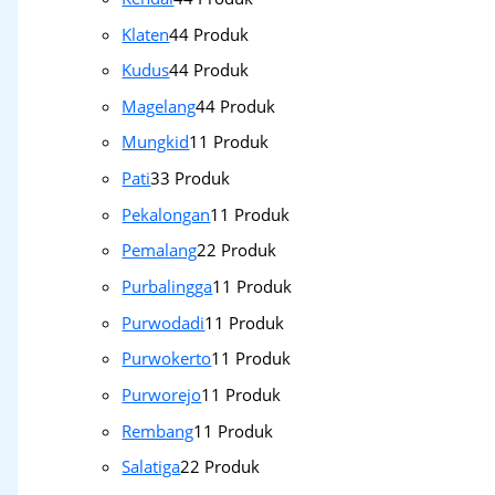
Klaten
4
4 Produk
Kudus
4
4 Produk
Magelang
4
4 Produk
Mungkid
1
1 Produk
Pati
3
3 Produk
Pekalongan
1
1 Produk
Pemalang
2
2 Produk
Purbalingga
1
1 Produk
Purwodadi
1
1 Produk
Purwokerto
1
1 Produk
Purworejo
1
1 Produk
Rembang
1
1 Produk
Salatiga
2
2 Produk