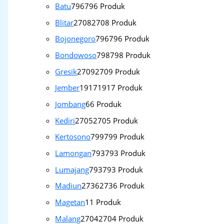
Batu
796
796 Produk
Blitar
2708
2708 Produk
Bojonegoro
796
796 Produk
Bondowoso
798
798 Produk
Gresik
2709
2709 Produk
Jember
1917
1917 Produk
Jombang
6
6 Produk
Kediri
2705
2705 Produk
Kertosono
799
799 Produk
Lamongan
793
793 Produk
Lumajang
793
793 Produk
Madiun
2736
2736 Produk
Magetan
1
1 Produk
Malang
2704
2704 Produk