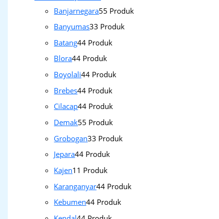
Banjarnegara
5
5 Produk
Banyumas
3
3 Produk
Batang
4
4 Produk
Blora
4
4 Produk
Boyolali
4
4 Produk
Brebes
4
4 Produk
Cilacap
4
4 Produk
Demak
5
5 Produk
Grobogan
3
3 Produk
Jepara
4
4 Produk
Kajen
1
1 Produk
Karanganyar
4
4 Produk
Kebumen
4
4 Produk
Kendal
4
4 Produk