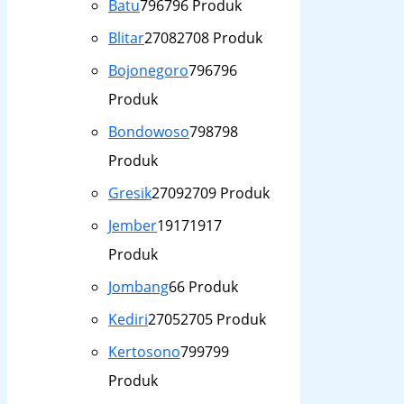
Batu
796
796 Produk
Blitar
2708
2708 Produk
Bojonegoro
796
796
Produk
Bondowoso
798
798
Produk
Gresik
2709
2709 Produk
Jember
1917
1917
Produk
Jombang
6
6 Produk
Kediri
2705
2705 Produk
Kertosono
799
799
Produk