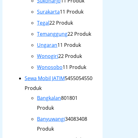
Sukoharjo
1
1 Produk
Surakarta
1
1 Produk
Tegal
2
2 Produk
Temanggung
2
2 Produk
Ungaran
1
1 Produk
Wonogiri
2
2 Produk
Wonosobo
1
1 Produk
Sewa Mobil JATIM
54550
54550
Produk
Bangkalan
801
801
Produk
Banyuwangi
3408
3408
Produk