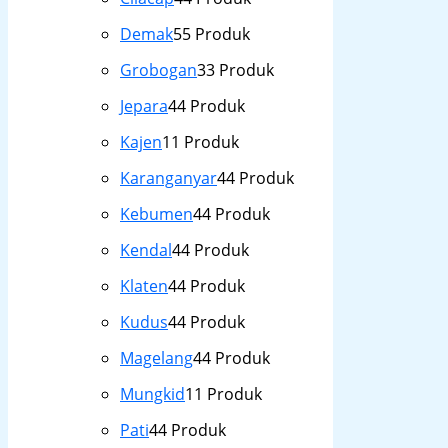
Demak
5
5 Produk
Grobogan
3
3 Produk
Jepara
4
4 Produk
Kajen
1
1 Produk
Karanganyar
4
4 Produk
Kebumen
4
4 Produk
Kendal
4
4 Produk
Klaten
4
4 Produk
Kudus
4
4 Produk
Magelang
4
4 Produk
Mungkid
1
1 Produk
Pati
4
4 Produk