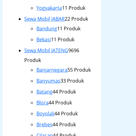
Yogyakarta
1
1 Produk
Sewa Mobil JABAR
2
2 Produk
Bandung
1
1 Produk
Bekasi
1
1 Produk
Sewa Mobil JATENG
96
96
Produk
Banjarnegara
5
5 Produk
Banyumas
3
3 Produk
Batang
4
4 Produk
Blora
4
4 Produk
Boyolali
4
4 Produk
Brebes
4
4 Produk
Cilacap
4
4 Produk