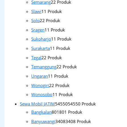
Semarang
2
2 Produk
Slawi
1
1 Produk
Solo
2
2 Produk
Sragen
1
1 Produk
Sukoharjo
1
1 Produk
Surakarta
1
1 Produk
Tegal
2
2 Produk
Temanggung
2
2 Produk
Ungaran
1
1 Produk
Wonogiri
2
2 Produk
Wonosobo
1
1 Produk
Sewa Mobil JATIM
54550
54550 Produk
Bangkalan
801
801 Produk
Banyuwangi
3408
3408 Produk