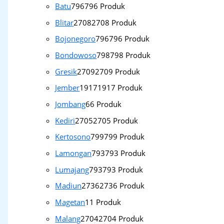
Batu
796
796 Produk
Blitar
2708
2708 Produk
Bojonegoro
796
796 Produk
Bondowoso
798
798 Produk
Gresik
2709
2709 Produk
Jember
1917
1917 Produk
Jombang
6
6 Produk
Kediri
2705
2705 Produk
Kertosono
799
799 Produk
Lamongan
793
793 Produk
Lumajang
793
793 Produk
Madiun
2736
2736 Produk
Magetan
1
1 Produk
Malang
2704
2704 Produk