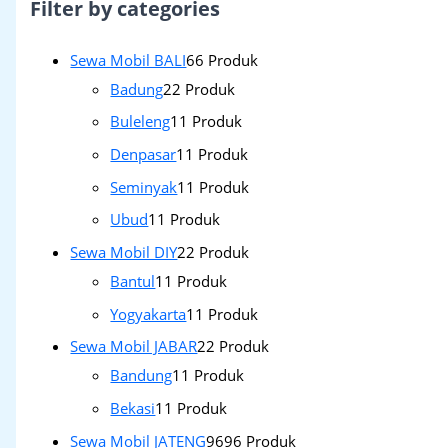
Filter by categories
Sewa Mobil BALI
6
6 Produk
Badung
2
2 Produk
Buleleng
1
1 Produk
Denpasar
1
1 Produk
Seminyak
1
1 Produk
Ubud
1
1 Produk
Sewa Mobil DIY
2
2 Produk
Bantul
1
1 Produk
Yogyakarta
1
1 Produk
Sewa Mobil JABAR
2
2 Produk
Bandung
1
1 Produk
Bekasi
1
1 Produk
Sewa Mobil JATENG
96
96 Produk