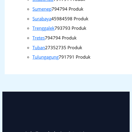
Sumenep
794
794 Produk
Surabaya
4598
4598 Produk
Trenggalek
793
793 Produk
Tretes
794
794 Produk
Tuban
2735
2735 Produk
Tulungagung
791
791 Produk