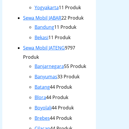
Yogyakarta
1
1 Produk
Sewa Mobil JABAR
2
2 Produk
Bandung
1
1 Produk
Bekasi
1
1 Produk
Sewa Mobil JATENG
97
97
Produk
Banjarnegara
5
5 Produk
Banyumas
3
3 Produk
Batang
4
4 Produk
Blora
4
4 Produk
Boyolali
4
4 Produk
Brebes
4
4 Produk
Cilacap
4
4 Produk