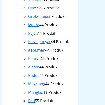
Demak
5
5 Produk
Grobogan
3
3 Produk
Jepara
4
4 Produk
Kajen
1
1 Produk
Karanganyar
4
4 Produk
Kebumen
4
4 Produk
Kendal
4
4 Produk
Klaten
4
4 Produk
Kudus
4
4 Produk
Magelang
4
4 Produk
Mungkid
1
1 Produk
Pati
5
5 Produk