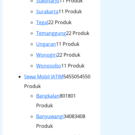
Sukoharjo
1
1 Produk
Surakarta
1
1 Produk
Tegal
2
2 Produk
Temanggung
2
2 Produk
Ungaran
1
1 Produk
Wonogiri
2
2 Produk
Wonosobo
1
1 Produk
Sewa Mobil JATIM
54550
54550
Produk
Bangkalan
801
801
Produk
Banyuwangi
3408
3408
Produk