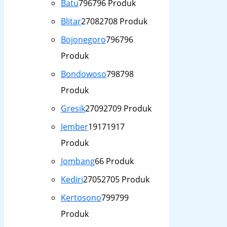
Batu
796
796 Produk
Blitar
2708
2708 Produk
Bojonegoro
796
796
Produk
Bondowoso
798
798
Produk
Gresik
2709
2709 Produk
Jember
1917
1917
Produk
Jombang
6
6 Produk
Kediri
2705
2705 Produk
Kertosono
799
799
Produk