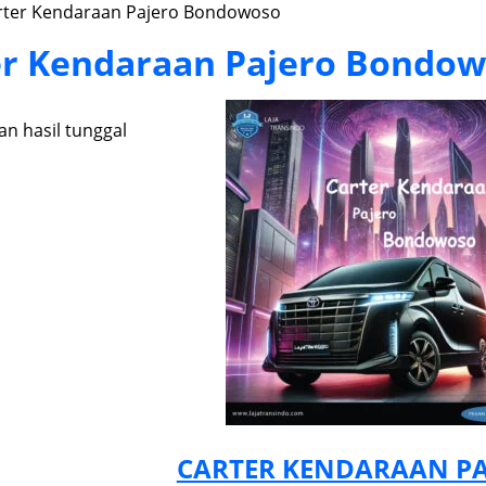
rter Kendaraan Pajero Bondowoso
er Kendaraan Pajero Bondo
n hasil tunggal
CARTER KENDARAAN P