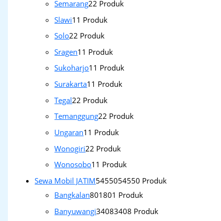
Semarang
2
2 Produk
Slawi
1
1 Produk
Solo
2
2 Produk
Sragen
1
1 Produk
Sukoharjo
1
1 Produk
Surakarta
1
1 Produk
Tegal
2
2 Produk
Temanggung
2
2 Produk
Ungaran
1
1 Produk
Wonogiri
2
2 Produk
Wonosobo
1
1 Produk
Sewa Mobil JATIM
54550
54550 Produk
Bangkalan
801
801 Produk
Banyuwangi
3408
3408 Produk