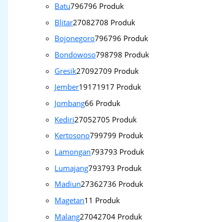
Batu
796
796 Produk
Blitar
2708
2708 Produk
Bojonegoro
796
796 Produk
Bondowoso
798
798 Produk
Gresik
2709
2709 Produk
Jember
1917
1917 Produk
Jombang
6
6 Produk
Kediri
2705
2705 Produk
Kertosono
799
799 Produk
Lamongan
793
793 Produk
Lumajang
793
793 Produk
Madiun
2736
2736 Produk
Magetan
1
1 Produk
Malang
2704
2704 Produk