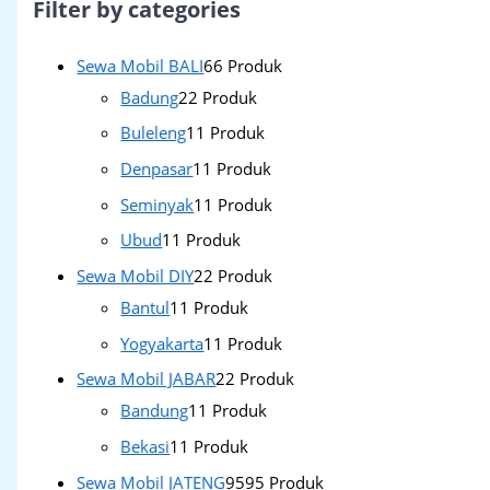
Filter by categories
Sewa Mobil BALI
6
6 Produk
Badung
2
2 Produk
Buleleng
1
1 Produk
Denpasar
1
1 Produk
Seminyak
1
1 Produk
Ubud
1
1 Produk
Sewa Mobil DIY
2
2 Produk
Bantul
1
1 Produk
Yogyakarta
1
1 Produk
Sewa Mobil JABAR
2
2 Produk
Bandung
1
1 Produk
Bekasi
1
1 Produk
Sewa Mobil JATENG
95
95 Produk