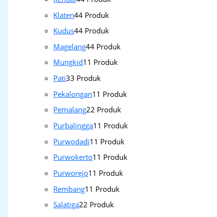
Klaten
4
4 Produk
Kudus
4
4 Produk
Magelang
4
4 Produk
Mungkid
1
1 Produk
Pati
3
3 Produk
Pekalongan
1
1 Produk
Pemalang
2
2 Produk
Purbalingga
1
1 Produk
Purwodadi
1
1 Produk
Purwokerto
1
1 Produk
Purworejo
1
1 Produk
Rembang
1
1 Produk
Salatiga
2
2 Produk