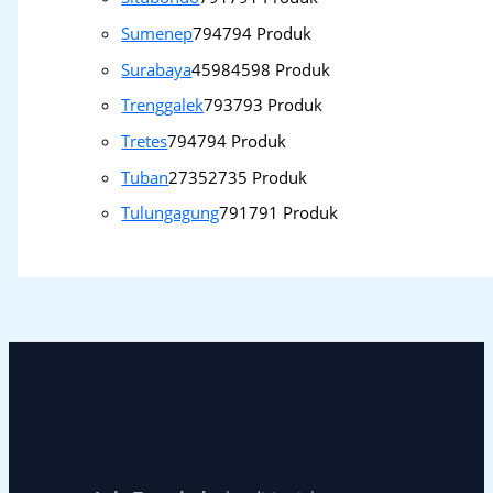
Sumenep
794
794 Produk
Surabaya
4598
4598 Produk
Trenggalek
793
793 Produk
Tretes
794
794 Produk
Tuban
2735
2735 Produk
Tulungagung
791
791 Produk