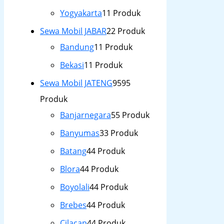
Yogyakarta
1
1 Produk
Sewa Mobil JABAR
2
2 Produk
Bandung
1
1 Produk
Bekasi
1
1 Produk
Sewa Mobil JATENG
95
95
Produk
Banjarnegara
5
5 Produk
Banyumas
3
3 Produk
Batang
4
4 Produk
Blora
4
4 Produk
Boyolali
4
4 Produk
Brebes
4
4 Produk
Cilacap
4
4 Produk