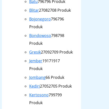
Batu
796
796 Produk
Blitar
2708
2708 Produk
Bojonegoro
796
796
Produk
Bondowoso
798
798
Produk
Gresik
2709
2709 Produk
Jember
1917
1917
Produk
Jombang
6
6 Produk
Kediri
2705
2705 Produk
Kertosono
799
799
Produk