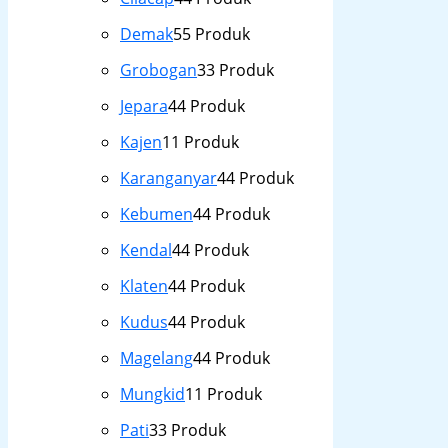
Demak
5
5 Produk
Grobogan
3
3 Produk
Jepara
4
4 Produk
Kajen
1
1 Produk
Karanganyar
4
4 Produk
Kebumen
4
4 Produk
Kendal
4
4 Produk
Klaten
4
4 Produk
Kudus
4
4 Produk
Magelang
4
4 Produk
Mungkid
1
1 Produk
Pati
3
3 Produk