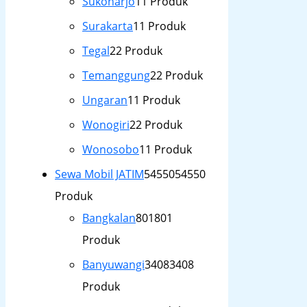
Sukoharjo
1
1 Produk
Surakarta
1
1 Produk
Tegal
2
2 Produk
Temanggung
2
2 Produk
Ungaran
1
1 Produk
Wonogiri
2
2 Produk
Wonosobo
1
1 Produk
Sewa Mobil JATIM
54550
54550
Produk
Bangkalan
801
801
Produk
Banyuwangi
3408
3408
Produk