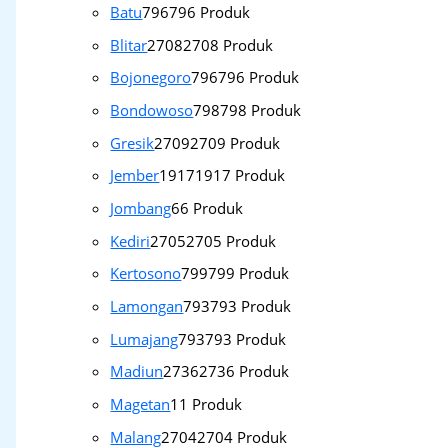
Batu
796
796 Produk
Blitar
2708
2708 Produk
Bojonegoro
796
796 Produk
Bondowoso
798
798 Produk
Gresik
2709
2709 Produk
Jember
1917
1917 Produk
Jombang
6
6 Produk
Kediri
2705
2705 Produk
Kertosono
799
799 Produk
Lamongan
793
793 Produk
Lumajang
793
793 Produk
Madiun
2736
2736 Produk
Magetan
1
1 Produk
Malang
2704
2704 Produk