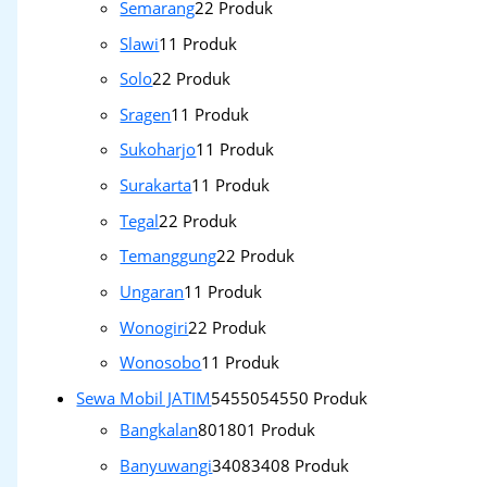
Semarang
2
2 Produk
Slawi
1
1 Produk
Solo
2
2 Produk
Sragen
1
1 Produk
Sukoharjo
1
1 Produk
Surakarta
1
1 Produk
Tegal
2
2 Produk
Temanggung
2
2 Produk
Ungaran
1
1 Produk
Wonogiri
2
2 Produk
Wonosobo
1
1 Produk
Sewa Mobil JATIM
54550
54550 Produk
Bangkalan
801
801 Produk
Banyuwangi
3408
3408 Produk