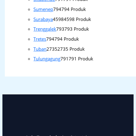
Sumenep
794
794 Produk
Surabaya
4598
4598 Produk
Trenggalek
793
793 Produk
Tretes
794
794 Produk
Tuban
2735
2735 Produk
Tulungagung
791
791 Produk