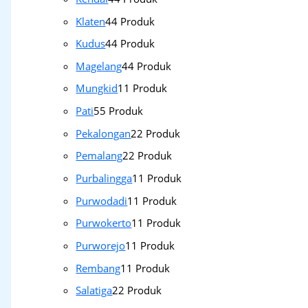
Klaten
4
4 Produk
Kudus
4
4 Produk
Magelang
4
4 Produk
Mungkid
1
1 Produk
Pati
5
5 Produk
Pekalongan
2
2 Produk
Pemalang
2
2 Produk
Purbalingga
1
1 Produk
Purwodadi
1
1 Produk
Purwokerto
1
1 Produk
Purworejo
1
1 Produk
Rembang
1
1 Produk
Salatiga
2
2 Produk