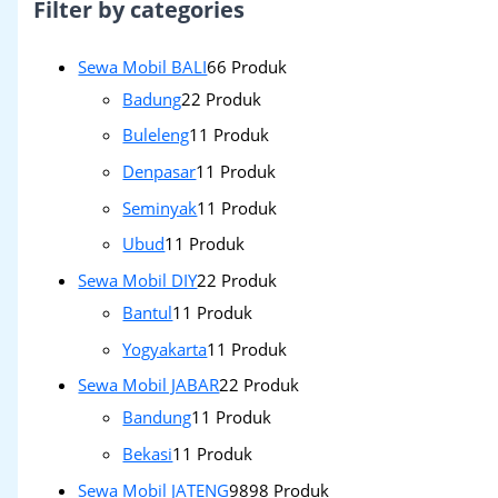
Filter by categories
Sewa Mobil BALI
6
6 Produk
Badung
2
2 Produk
Buleleng
1
1 Produk
Denpasar
1
1 Produk
Seminyak
1
1 Produk
Ubud
1
1 Produk
Sewa Mobil DIY
2
2 Produk
Bantul
1
1 Produk
Yogyakarta
1
1 Produk
Sewa Mobil JABAR
2
2 Produk
Bandung
1
1 Produk
Bekasi
1
1 Produk
Sewa Mobil JATENG
98
98 Produk