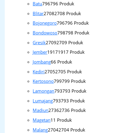
Batu
796
796 Produk
Blitar
2708
2708 Produk
Bojonegoro
796
796 Produk
Bondowoso
798
798 Produk
Gresik
2709
2709 Produk
Jember
1917
1917 Produk
Jombang
6
6 Produk
Kediri
2705
2705 Produk
Kertosono
799
799 Produk
Lamongan
793
793 Produk
Lumajang
793
793 Produk
Madiun
2736
2736 Produk
Magetan
1
1 Produk
Malang
2704
2704 Produk