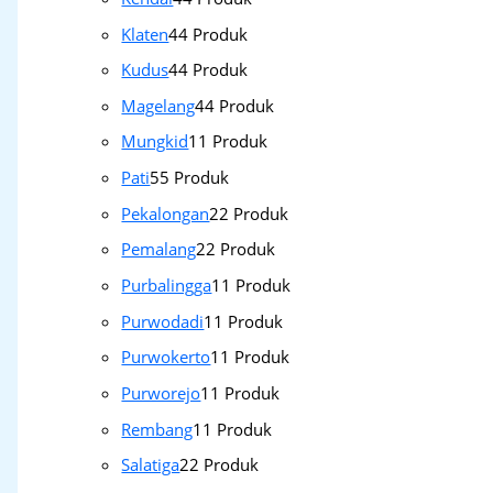
Klaten
4
4 Produk
Kudus
4
4 Produk
Magelang
4
4 Produk
Mungkid
1
1 Produk
Pati
5
5 Produk
Pekalongan
2
2 Produk
Pemalang
2
2 Produk
Purbalingga
1
1 Produk
Purwodadi
1
1 Produk
Purwokerto
1
1 Produk
Purworejo
1
1 Produk
Rembang
1
1 Produk
Salatiga
2
2 Produk