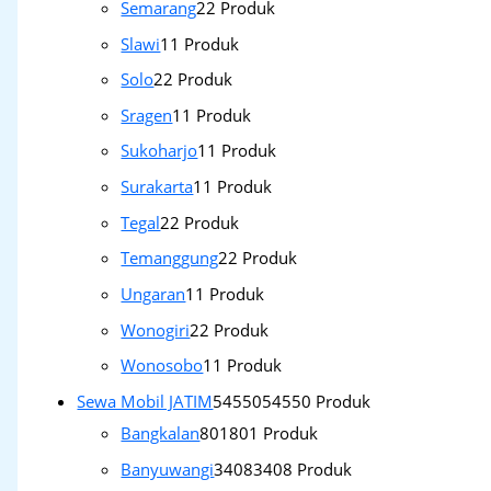
Semarang
2
2 Produk
Slawi
1
1 Produk
Solo
2
2 Produk
Sragen
1
1 Produk
Sukoharjo
1
1 Produk
Surakarta
1
1 Produk
Tegal
2
2 Produk
Temanggung
2
2 Produk
Ungaran
1
1 Produk
Wonogiri
2
2 Produk
Wonosobo
1
1 Produk
Sewa Mobil JATIM
54550
54550 Produk
Bangkalan
801
801 Produk
Banyuwangi
3408
3408 Produk