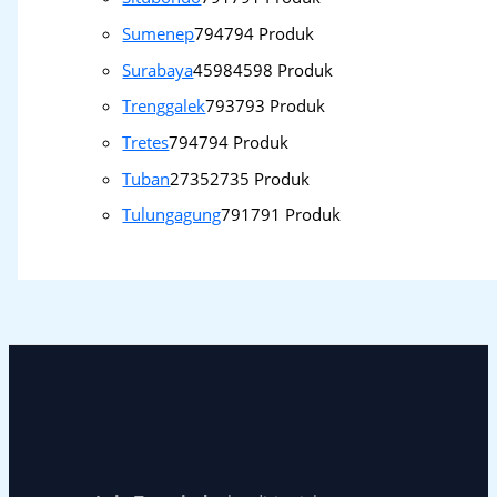
Sumenep
794
794 Produk
Surabaya
4598
4598 Produk
Trenggalek
793
793 Produk
Tretes
794
794 Produk
Tuban
2735
2735 Produk
Tulungagung
791
791 Produk