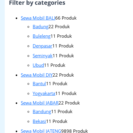
Filter by categories
Sewa Mobil BALI
6
6 Produk
Badung
2
2 Produk
Buleleng
1
1 Produk
Denpasar
1
1 Produk
Seminyak
1
1 Produk
Ubud
1
1 Produk
Sewa Mobil DIY
2
2 Produk
Bantul
1
1 Produk
Yogyakarta
1
1 Produk
Sewa Mobil JABAR
2
2 Produk
Bandung
1
1 Produk
Bekasi
1
1 Produk
Sewa Mobil JATENG
98
98 Produk