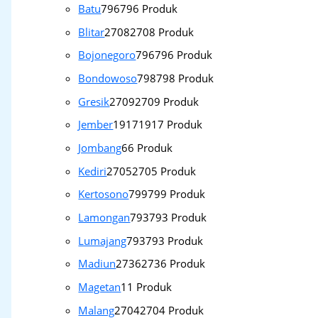
Batu
796
796 Produk
Blitar
2708
2708 Produk
Bojonegoro
796
796 Produk
Bondowoso
798
798 Produk
Gresik
2709
2709 Produk
Jember
1917
1917 Produk
Jombang
6
6 Produk
Kediri
2705
2705 Produk
Kertosono
799
799 Produk
Lamongan
793
793 Produk
Lumajang
793
793 Produk
Madiun
2736
2736 Produk
Magetan
1
1 Produk
Malang
2704
2704 Produk