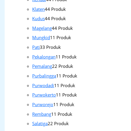
Klaten
4
4 Produk
Kudus
4
4 Produk
Magelang
4
4 Produk
Mungkid
1
1 Produk
Pati
3
3 Produk
Pekalongan
1
1 Produk
Pemalang
2
2 Produk
Purbalingga
1
1 Produk
Purwodadi
1
1 Produk
Purwokerto
1
1 Produk
Purworejo
1
1 Produk
Rembang
1
1 Produk
Salatiga
2
2 Produk