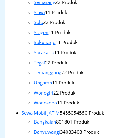
Semarang
2
2 Produk
Slawi
1
1 Produk
Solo
2
2 Produk
Sragen
1
1 Produk
Sukoharjo
1
1 Produk
Surakarta
1
1 Produk
Tegal
2
2 Produk
Temanggung
2
2 Produk
Ungaran
1
1 Produk
Wonogiri
2
2 Produk
Wonosobo
1
1 Produk
Sewa Mobil JATIM
54550
54550 Produk
Bangkalan
801
801 Produk
Banyuwangi
3408
3408 Produk