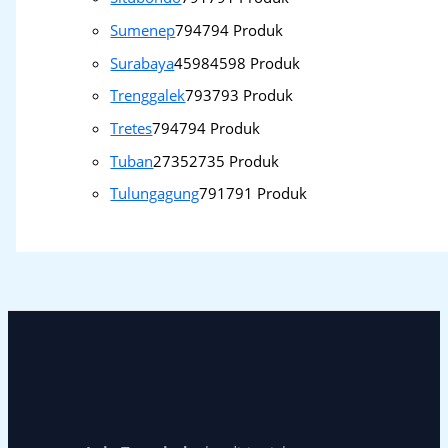
Sumenep
794
794 Produk
Surabaya
4598
4598 Produk
Trenggalek
793
793 Produk
Tretes
794
794 Produk
Tuban
2735
2735 Produk
Tulungagung
791
791 Produk