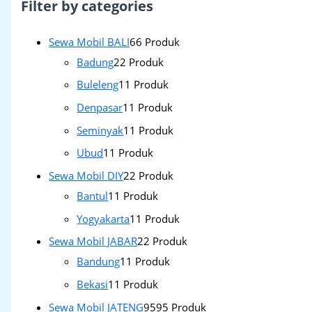
Filter by categories
Sewa Mobil BALI
6
6 Produk
Badung
2
2 Produk
Buleleng
1
1 Produk
Denpasar
1
1 Produk
Seminyak
1
1 Produk
Ubud
1
1 Produk
Sewa Mobil DIY
2
2 Produk
Bantul
1
1 Produk
Yogyakarta
1
1 Produk
Sewa Mobil JABAR
2
2 Produk
Bandung
1
1 Produk
Bekasi
1
1 Produk
Sewa Mobil JATENG
95
95 Produk