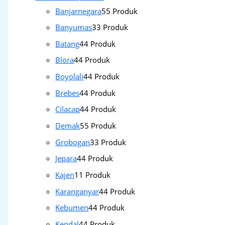
Banjarnegara
5
5 Produk
Banyumas
3
3 Produk
Batang
4
4 Produk
Blora
4
4 Produk
Boyolali
4
4 Produk
Brebes
4
4 Produk
Cilacap
4
4 Produk
Demak
5
5 Produk
Grobogan
3
3 Produk
Jepara
4
4 Produk
Kajen
1
1 Produk
Karanganyar
4
4 Produk
Kebumen
4
4 Produk
Kendal
4
4 Produk