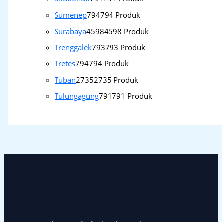
Sumenep
794
794 Produk
Surabaya
4598
4598 Produk
Trenggalek
793
793 Produk
Tretes
794
794 Produk
Tuban
2735
2735 Produk
Tulungagung
791
791 Produk