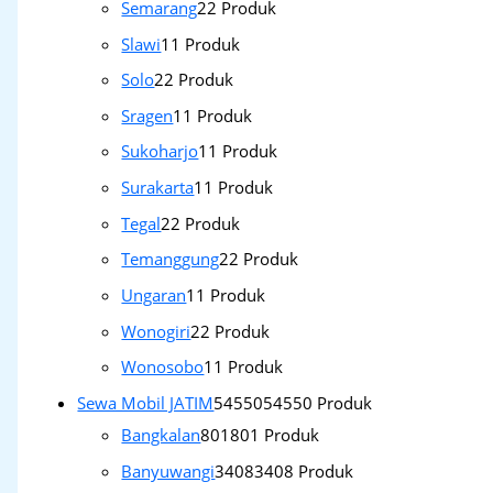
Semarang
2
2 Produk
Slawi
1
1 Produk
Solo
2
2 Produk
Sragen
1
1 Produk
Sukoharjo
1
1 Produk
Surakarta
1
1 Produk
Tegal
2
2 Produk
Temanggung
2
2 Produk
Ungaran
1
1 Produk
Wonogiri
2
2 Produk
Wonosobo
1
1 Produk
Sewa Mobil JATIM
54550
54550 Produk
Bangkalan
801
801 Produk
Banyuwangi
3408
3408 Produk