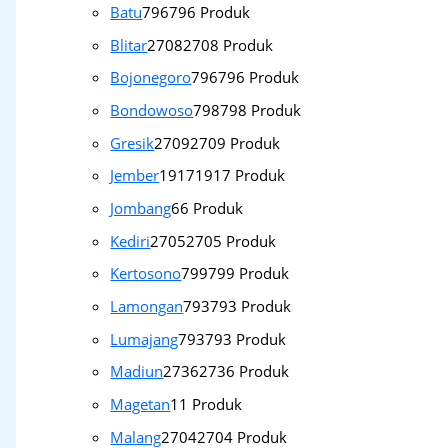
Batu
796
796 Produk
Blitar
2708
2708 Produk
Bojonegoro
796
796 Produk
Bondowoso
798
798 Produk
Gresik
2709
2709 Produk
Jember
1917
1917 Produk
Jombang
6
6 Produk
Kediri
2705
2705 Produk
Kertosono
799
799 Produk
Lamongan
793
793 Produk
Lumajang
793
793 Produk
Madiun
2736
2736 Produk
Magetan
1
1 Produk
Malang
2704
2704 Produk