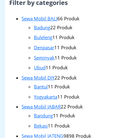
Filter by categories
Sewa Mobil BALI
6
6 Produk
Badung
2
2 Produk
Buleleng
1
1 Produk
Denpasar
1
1 Produk
Seminyak
1
1 Produk
Ubud
1
1 Produk
Sewa Mobil DIY
2
2 Produk
Bantul
1
1 Produk
Yogyakarta
1
1 Produk
Sewa Mobil JABAR
2
2 Produk
Bandung
1
1 Produk
Bekasi
1
1 Produk
Sewa Mobil JATENG
98
98 Produk