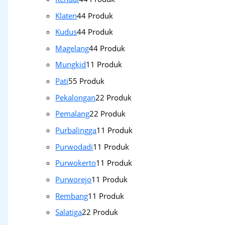
Klaten
4
4 Produk
Kudus
4
4 Produk
Magelang
4
4 Produk
Mungkid
1
1 Produk
Pati
5
5 Produk
Pekalongan
2
2 Produk
Pemalang
2
2 Produk
Purbalingga
1
1 Produk
Purwodadi
1
1 Produk
Purwokerto
1
1 Produk
Purworejo
1
1 Produk
Rembang
1
1 Produk
Salatiga
2
2 Produk