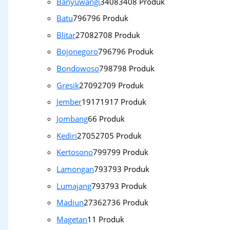
Banyuwangi
3408
3408 Produk
Batu
796
796 Produk
Blitar
2708
2708 Produk
Bojonegoro
796
796 Produk
Bondowoso
798
798 Produk
Gresik
2709
2709 Produk
Jember
1917
1917 Produk
Jombang
6
6 Produk
Kediri
2705
2705 Produk
Kertosono
799
799 Produk
Lamongan
793
793 Produk
Lumajang
793
793 Produk
Madiun
2736
2736 Produk
Magetan
1
1 Produk