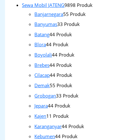
Sewa Mobil JATENG
98
98 Produk
Banjarnegara
5
5 Produk
Banyumas
3
3 Produk
Batang
4
4 Produk
Blora
4
4 Produk
Boyolali
4
4 Produk
Brebes
4
4 Produk
Cilacap
4
4 Produk
Demak
5
5 Produk
Grobogan
3
3 Produk
Jepara
4
4 Produk
Kajen
1
1 Produk
Karanganyar
4
4 Produk
Kebumen
4
4 Produk