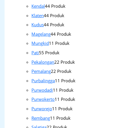
Kendal
4
4 Produk
Klaten
4
4 Produk
Kudus
4
4 Produk
Magelang
4
4 Produk
Mungkid
1
1 Produk
Pati
5
5 Produk
Pekalongan
2
2 Produk
Pemalang
2
2 Produk
Purbalingga
1
1 Produk
Purwodadi
1
1 Produk
Purwokerto
1
1 Produk
Purworejo
1
1 Produk
Rembang
1
1 Produk
Salatiga
2
2 Produk