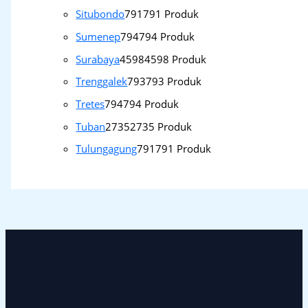
Situbondo
791
791 Produk
Sumenep
794
794 Produk
Surabaya
4598
4598 Produk
Trenggalek
793
793 Produk
Tretes
794
794 Produk
Tuban
2735
2735 Produk
Tulungagung
791
791 Produk