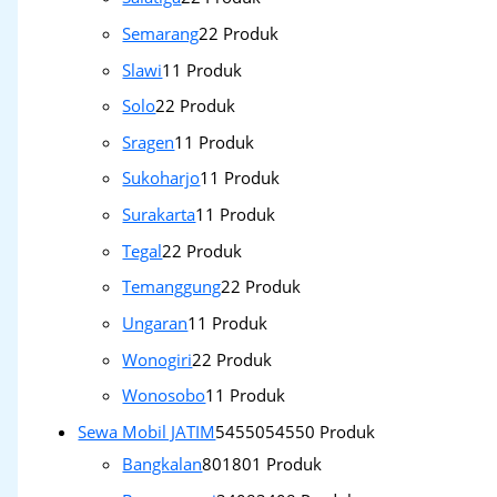
Semarang
2
2 Produk
Slawi
1
1 Produk
Solo
2
2 Produk
Sragen
1
1 Produk
Sukoharjo
1
1 Produk
Surakarta
1
1 Produk
Tegal
2
2 Produk
Temanggung
2
2 Produk
Ungaran
1
1 Produk
Wonogiri
2
2 Produk
Wonosobo
1
1 Produk
Sewa Mobil JATIM
54550
54550 Produk
Bangkalan
801
801 Produk