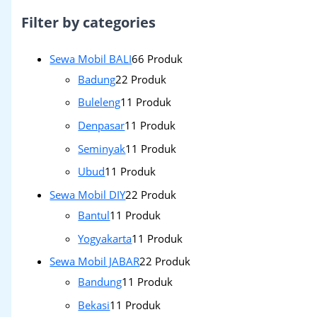
Filter by categories
Sewa Mobil BALI
6
6 Produk
Badung
2
2 Produk
Buleleng
1
1 Produk
Denpasar
1
1 Produk
Seminyak
1
1 Produk
Ubud
1
1 Produk
Sewa Mobil DIY
2
2 Produk
Bantul
1
1 Produk
Yogyakarta
1
1 Produk
Sewa Mobil JABAR
2
2 Produk
Bandung
1
1 Produk
Bekasi
1
1 Produk