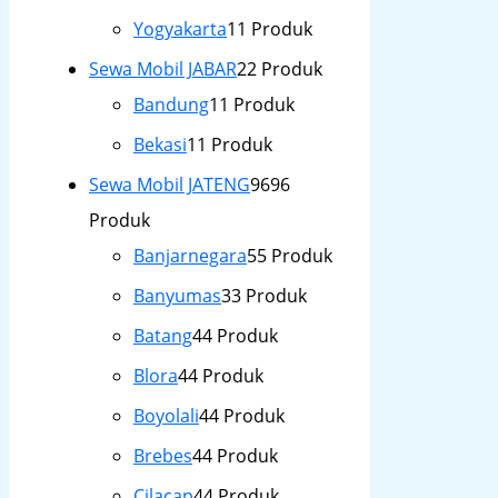
Yogyakarta
1
1 Produk
Sewa Mobil JABAR
2
2 Produk
Bandung
1
1 Produk
Bekasi
1
1 Produk
Sewa Mobil JATENG
96
96
Produk
Banjarnegara
5
5 Produk
Banyumas
3
3 Produk
Batang
4
4 Produk
Blora
4
4 Produk
Boyolali
4
4 Produk
Brebes
4
4 Produk
Cilacap
4
4 Produk