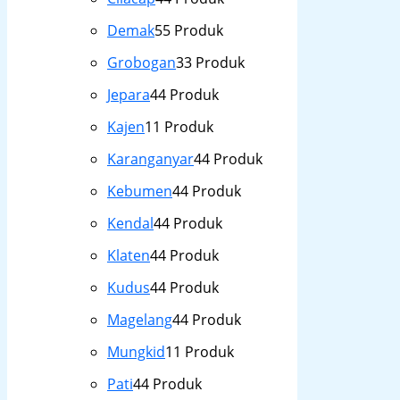
Demak
5
5 Produk
Grobogan
3
3 Produk
Jepara
4
4 Produk
Kajen
1
1 Produk
Karanganyar
4
4 Produk
Kebumen
4
4 Produk
Kendal
4
4 Produk
Klaten
4
4 Produk
Kudus
4
4 Produk
Magelang
4
4 Produk
Mungkid
1
1 Produk
Pati
4
4 Produk