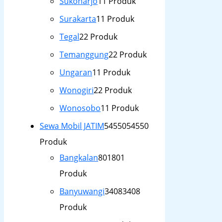
Sukoharjo
1
1 Produk
Surakarta
1
1 Produk
Tegal
2
2 Produk
Temanggung
2
2 Produk
Ungaran
1
1 Produk
Wonogiri
2
2 Produk
Wonosobo
1
1 Produk
Sewa Mobil JATIM
54550
54550
Produk
Bangkalan
801
801
Produk
Banyuwangi
3408
3408
Produk