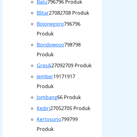
Batu
796
796 Produk
Blitar
2708
2708 Produk
Bojonegoro
796
796
Produk
Bondowoso
798
798
Produk
Gresik
2709
2709 Produk
Jember
1917
1917
Produk
Jombang
6
6 Produk
Kediri
2705
2705 Produk
Kertosono
799
799
Produk