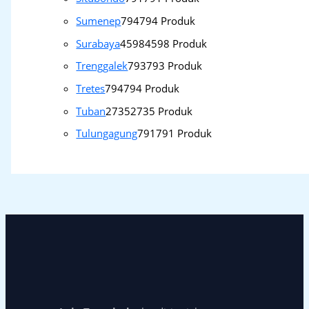
Sumenep
794
794 Produk
Surabaya
4598
4598 Produk
Trenggalek
793
793 Produk
Tretes
794
794 Produk
Tuban
2735
2735 Produk
Tulungagung
791
791 Produk