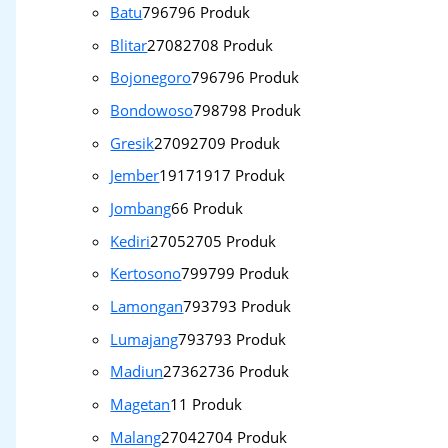
Batu
796
796 Produk
Blitar
2708
2708 Produk
Bojonegoro
796
796 Produk
Bondowoso
798
798 Produk
Gresik
2709
2709 Produk
Jember
1917
1917 Produk
Jombang
6
6 Produk
Kediri
2705
2705 Produk
Kertosono
799
799 Produk
Lamongan
793
793 Produk
Lumajang
793
793 Produk
Madiun
2736
2736 Produk
Magetan
1
1 Produk
Malang
2704
2704 Produk