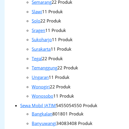
Semarang
2
2 Produk
Slawi
1
1 Produk
Solo
2
2 Produk
Sragen
1
1 Produk
Sukoharjo
1
1 Produk
Surakarta
1
1 Produk
Tegal
2
2 Produk
Temanggung
2
2 Produk
Ungaran
1
1 Produk
Wonogiri
2
2 Produk
Wonosobo
1
1 Produk
Sewa Mobil JATIM
54550
54550 Produk
Bangkalan
801
801 Produk
Banyuwangi
3408
3408 Produk