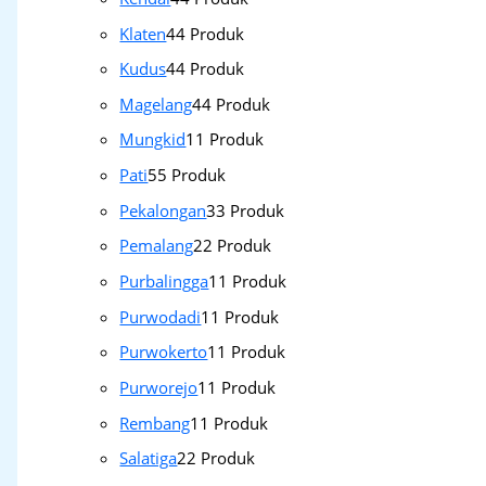
Klaten
4
4 Produk
Kudus
4
4 Produk
Magelang
4
4 Produk
Mungkid
1
1 Produk
Pati
5
5 Produk
Pekalongan
3
3 Produk
Pemalang
2
2 Produk
Purbalingga
1
1 Produk
Purwodadi
1
1 Produk
Purwokerto
1
1 Produk
Purworejo
1
1 Produk
Rembang
1
1 Produk
Salatiga
2
2 Produk