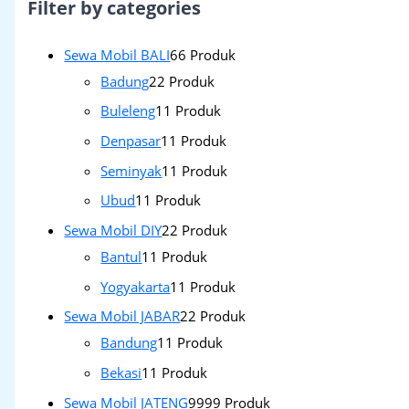
Filter by categories
Sewa Mobil BALI
6
6 Produk
Badung
2
2 Produk
Buleleng
1
1 Produk
Denpasar
1
1 Produk
Seminyak
1
1 Produk
Ubud
1
1 Produk
Sewa Mobil DIY
2
2 Produk
Bantul
1
1 Produk
Yogyakarta
1
1 Produk
Sewa Mobil JABAR
2
2 Produk
Bandung
1
1 Produk
Bekasi
1
1 Produk
Sewa Mobil JATENG
99
99 Produk