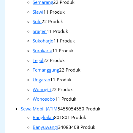
Semarang
2
2 Produk
Slawi
1
1 Produk
Solo
2
2 Produk
Sragen
1
1 Produk
Sukoharjo
1
1 Produk
Surakarta
1
1 Produk
Tegal
2
2 Produk
Temanggung
2
2 Produk
Ungaran
1
1 Produk
Wonogiri
2
2 Produk
Wonosobo
1
1 Produk
Sewa Mobil JATIM
54550
54550 Produk
Bangkalan
801
801 Produk
Banyuwangi
3408
3408 Produk