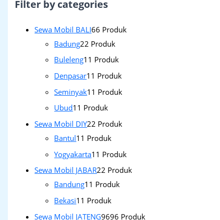
Filter by categories
Sewa Mobil BALI
6
6 Produk
Badung
2
2 Produk
Buleleng
1
1 Produk
Denpasar
1
1 Produk
Seminyak
1
1 Produk
Ubud
1
1 Produk
Sewa Mobil DIY
2
2 Produk
Bantul
1
1 Produk
Yogyakarta
1
1 Produk
Sewa Mobil JABAR
2
2 Produk
Bandung
1
1 Produk
Bekasi
1
1 Produk
Sewa Mobil JATENG
96
96 Produk