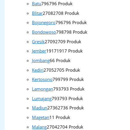
Batu
796
796 Produk
Blitar
2708
2708 Produk
Bojonegoro
796
796 Produk
Bondowoso
798
798 Produk
Gresik
2709
2709 Produk
Jember
1917
1917 Produk
Jombang
6
6 Produk
Kediri
2705
2705 Produk
Kertosono
799
799 Produk
Lamongan
793
793 Produk
Lumajang
793
793 Produk
Madiun
2736
2736 Produk
Magetan
1
1 Produk
Malang
2704
2704 Produk