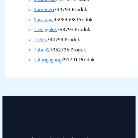
Sumenep
794
794 Produk
Surabaya
4598
4598 Produk
Trenggalek
793
793 Produk
Tretes
794
794 Produk
Tuban
2735
2735 Produk
Tulungagung
791
791 Produk