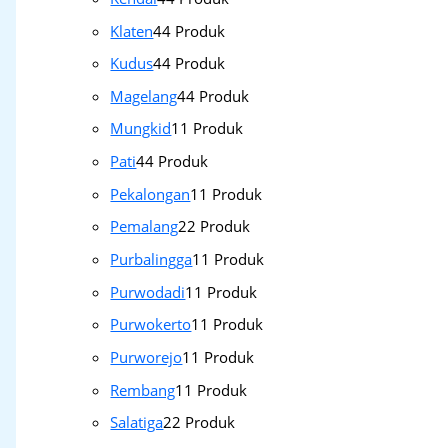
Klaten
4
4 Produk
Kudus
4
4 Produk
Magelang
4
4 Produk
Mungkid
1
1 Produk
Pati
4
4 Produk
Pekalongan
1
1 Produk
Pemalang
2
2 Produk
Purbalingga
1
1 Produk
Purwodadi
1
1 Produk
Purwokerto
1
1 Produk
Purworejo
1
1 Produk
Rembang
1
1 Produk
Salatiga
2
2 Produk