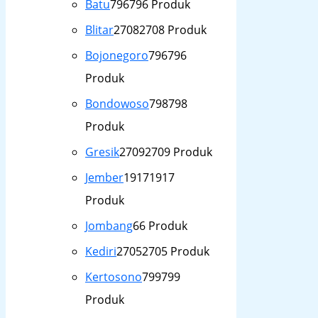
Batu
796
796 Produk
Blitar
2708
2708 Produk
Bojonegoro
796
796
Produk
Bondowoso
798
798
Produk
Gresik
2709
2709 Produk
Jember
1917
1917
Produk
Jombang
6
6 Produk
Kediri
2705
2705 Produk
Kertosono
799
799
Produk