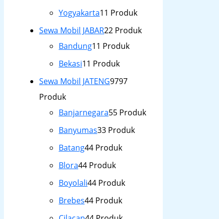
Yogyakarta
1
1 Produk
Sewa Mobil JABAR
2
2 Produk
Bandung
1
1 Produk
Bekasi
1
1 Produk
Sewa Mobil JATENG
97
97
Produk
Banjarnegara
5
5 Produk
Banyumas
3
3 Produk
Batang
4
4 Produk
Blora
4
4 Produk
Boyolali
4
4 Produk
Brebes
4
4 Produk
Cilacap
4
4 Produk