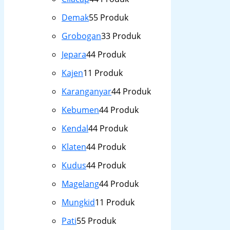
Demak
5
5 Produk
Grobogan
3
3 Produk
Jepara
4
4 Produk
Kajen
1
1 Produk
Karanganyar
4
4 Produk
Kebumen
4
4 Produk
Kendal
4
4 Produk
Klaten
4
4 Produk
Kudus
4
4 Produk
Magelang
4
4 Produk
Mungkid
1
1 Produk
Pati
5
5 Produk