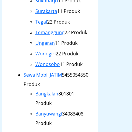
Sukoharjo
1
1 Produk
Surakarta
1
1 Produk
Tegal
2
2 Produk
Temanggung
2
2 Produk
Ungaran
1
1 Produk
Wonogiri
2
2 Produk
Wonosobo
1
1 Produk
Sewa Mobil JATIM
54550
54550
Produk
Bangkalan
801
801
Produk
Banyuwangi
3408
3408
Produk