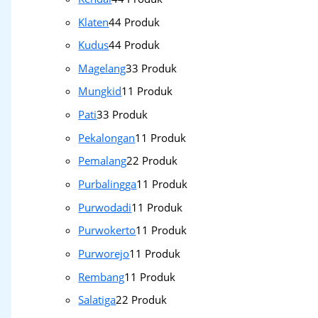
Klaten
4
4 Produk
Kudus
4
4 Produk
Magelang
3
3 Produk
Mungkid
1
1 Produk
Pati
3
3 Produk
Pekalongan
1
1 Produk
Pemalang
2
2 Produk
Purbalingga
1
1 Produk
Purwodadi
1
1 Produk
Purwokerto
1
1 Produk
Purworejo
1
1 Produk
Rembang
1
1 Produk
Salatiga
2
2 Produk