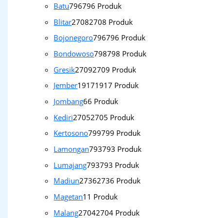
Batu
796
796 Produk
Blitar
2708
2708 Produk
Bojonegoro
796
796 Produk
Bondowoso
798
798 Produk
Gresik
2709
2709 Produk
Jember
1917
1917 Produk
Jombang
6
6 Produk
Kediri
2705
2705 Produk
Kertosono
799
799 Produk
Lamongan
793
793 Produk
Lumajang
793
793 Produk
Madiun
2736
2736 Produk
Magetan
1
1 Produk
Malang
2704
2704 Produk