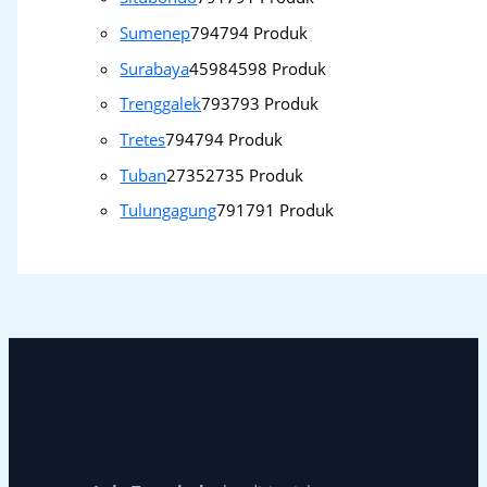
Sumenep
794
794 Produk
Surabaya
4598
4598 Produk
Trenggalek
793
793 Produk
Tretes
794
794 Produk
Tuban
2735
2735 Produk
Tulungagung
791
791 Produk