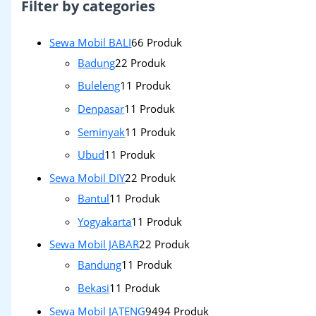
Filter by categories
Sewa Mobil BALI
6
6 Produk
Badung
2
2 Produk
Buleleng
1
1 Produk
Denpasar
1
1 Produk
Seminyak
1
1 Produk
Ubud
1
1 Produk
Sewa Mobil DIY
2
2 Produk
Bantul
1
1 Produk
Yogyakarta
1
1 Produk
Sewa Mobil JABAR
2
2 Produk
Bandung
1
1 Produk
Bekasi
1
1 Produk
Sewa Mobil JATENG
94
94 Produk