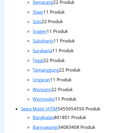
Semarang
2
2 Produk
Slawi
1
1 Produk
Solo
2
2 Produk
Sragen
1
1 Produk
Sukoharjo
1
1 Produk
Surakarta
1
1 Produk
Tegal
2
2 Produk
Temanggung
2
2 Produk
Ungaran
1
1 Produk
Wonogiri
2
2 Produk
Wonosobo
1
1 Produk
Sewa Mobil JATIM
54550
54550 Produk
Bangkalan
801
801 Produk
Banyuwangi
3408
3408 Produk