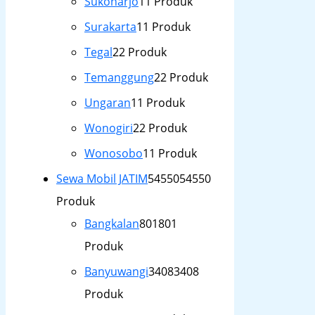
Sukoharjo
1
1 Produk
Surakarta
1
1 Produk
Tegal
2
2 Produk
Temanggung
2
2 Produk
Ungaran
1
1 Produk
Wonogiri
2
2 Produk
Wonosobo
1
1 Produk
Sewa Mobil JATIM
54550
54550
Produk
Bangkalan
801
801
Produk
Banyuwangi
3408
3408
Produk