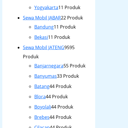
Yogyakarta
1
1 Produk
Sewa Mobil JABAR
2
2 Produk
Bandung
1
1 Produk
Bekasi
1
1 Produk
Sewa Mobil JATENG
95
95
Produk
Banjarnegara
5
5 Produk
Banyumas
3
3 Produk
Batang
4
4 Produk
Blora
4
4 Produk
Boyolali
4
4 Produk
Brebes
4
4 Produk
Cilacap
4
4 Produk