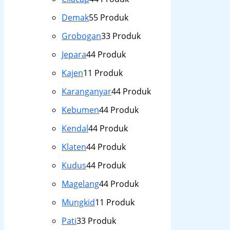
Demak
5
5 Produk
Grobogan
3
3 Produk
Jepara
4
4 Produk
Kajen
1
1 Produk
Karanganyar
4
4 Produk
Kebumen
4
4 Produk
Kendal
4
4 Produk
Klaten
4
4 Produk
Kudus
4
4 Produk
Magelang
4
4 Produk
Mungkid
1
1 Produk
Pati
3
3 Produk