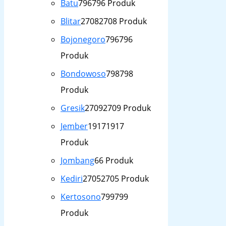
Batu
796
796 Produk
Blitar
2708
2708 Produk
Bojonegoro
796
796
Produk
Bondowoso
798
798
Produk
Gresik
2709
2709 Produk
Jember
1917
1917
Produk
Jombang
6
6 Produk
Kediri
2705
2705 Produk
Kertosono
799
799
Produk