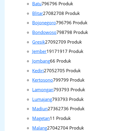
Batu
796
796 Produk
Blitar
2708
2708 Produk
Bojonegoro
796
796 Produk
Bondowoso
798
798 Produk
Gresik
2709
2709 Produk
Jember
1917
1917 Produk
Jombang
6
6 Produk
Kediri
2705
2705 Produk
Kertosono
799
799 Produk
Lamongan
793
793 Produk
Lumajang
793
793 Produk
Madiun
2736
2736 Produk
Magetan
1
1 Produk
Malang
2704
2704 Produk