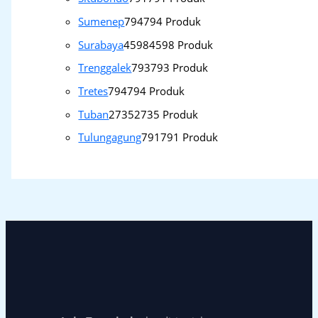
Sumenep
794
794 Produk
Surabaya
4598
4598 Produk
Trenggalek
793
793 Produk
Tretes
794
794 Produk
Tuban
2735
2735 Produk
Tulungagung
791
791 Produk