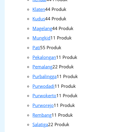
Klaten
4
4 Produk
Kudus
4
4 Produk
Magelang
4
4 Produk
Mungkid
1
1 Produk
Pati
5
5 Produk
Pekalongan
1
1 Produk
Pemalang
2
2 Produk
Purbalingga
1
1 Produk
Purwodadi
1
1 Produk
Purwokerto
1
1 Produk
Purworejo
1
1 Produk
Rembang
1
1 Produk
Salatiga
2
2 Produk