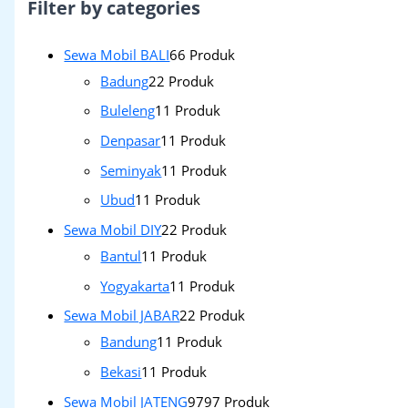
Filter by categories
Sewa Mobil BALI
6
6 Produk
Badung
2
2 Produk
Buleleng
1
1 Produk
Denpasar
1
1 Produk
Seminyak
1
1 Produk
Ubud
1
1 Produk
Sewa Mobil DIY
2
2 Produk
Bantul
1
1 Produk
Yogyakarta
1
1 Produk
Sewa Mobil JABAR
2
2 Produk
Bandung
1
1 Produk
Bekasi
1
1 Produk
Sewa Mobil JATENG
97
97 Produk