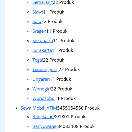
Semarang
2
2 Produk
Slawi
1
1 Produk
Solo
2
2 Produk
Sragen
1
1 Produk
Sukoharjo
1
1 Produk
Surakarta
1
1 Produk
Tegal
2
2 Produk
Temanggung
2
2 Produk
Ungaran
1
1 Produk
Wonogiri
2
2 Produk
Wonosobo
1
1 Produk
Sewa Mobil JATIM
54550
54550 Produk
Bangkalan
801
801 Produk
Banyuwangi
3408
3408 Produk