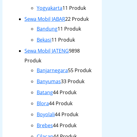
Yogyakarta
1
1 Produk
Sewa Mobil JABAR
2
2 Produk
Bandung
1
1 Produk
Bekasi
1
1 Produk
Sewa Mobil JATENG
98
98
Produk
Banjarnegara
5
5 Produk
Banyumas
3
3 Produk
Batang
4
4 Produk
Blora
4
4 Produk
Boyolali
4
4 Produk
Brebes
4
4 Produk
Cilacap
4
4 Produk