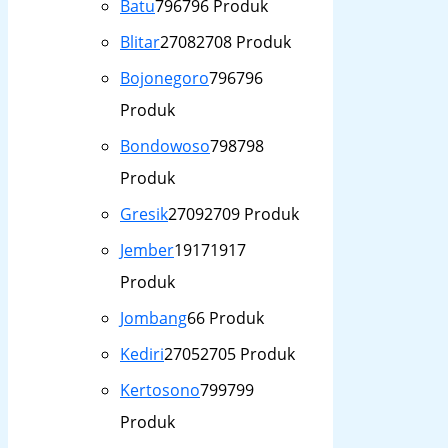
Batu
796
796 Produk
Blitar
2708
2708 Produk
Bojonegoro
796
796
Produk
Bondowoso
798
798
Produk
Gresik
2709
2709 Produk
Jember
1917
1917
Produk
Jombang
6
6 Produk
Kediri
2705
2705 Produk
Kertosono
799
799
Produk