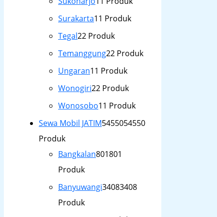
Sukoharjo
1
1 Produk
Surakarta
1
1 Produk
Tegal
2
2 Produk
Temanggung
2
2 Produk
Ungaran
1
1 Produk
Wonogiri
2
2 Produk
Wonosobo
1
1 Produk
Sewa Mobil JATIM
54550
54550
Produk
Bangkalan
801
801
Produk
Banyuwangi
3408
3408
Produk