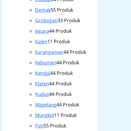
Demak
5
5 Produk
Grobogan
3
3 Produk
Jepara
4
4 Produk
Kajen
1
1 Produk
Karanganyar
4
4 Produk
Kebumen
4
4 Produk
Kendal
4
4 Produk
Klaten
4
4 Produk
Kudus
4
4 Produk
Magelang
4
4 Produk
Mungkid
1
1 Produk
Pati
5
5 Produk