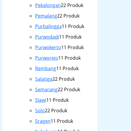
Pekalongan
2
2 Produk
Pemalang
2
2 Produk
Purbalingga
1
1 Produk
Purwodadi
1
1 Produk
Purwokerto
1
1 Produk
Purworejo
1
1 Produk
Rembang
1
1 Produk
Salatiga
2
2 Produk
Semarang
2
2 Produk
Slawi
1
1 Produk
Solo
2
2 Produk
Sragen
1
1 Produk